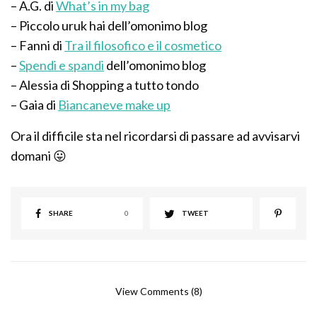
– A.G. di
What’s in my bag
– Piccolo uruk hai dell’omonimo blog
– Fanni di
Tra il filosofico e il cosmetico
–
Spendi e spandi
dell’omonimo blog
– Alessia di Shopping a tutto tondo
– Gaia di
Biancaneve make up
Ora il difficile sta nel ricordarsi di passare ad avvisarvi
domani 😛
SHARE
0
TWEET
View Comments (8)