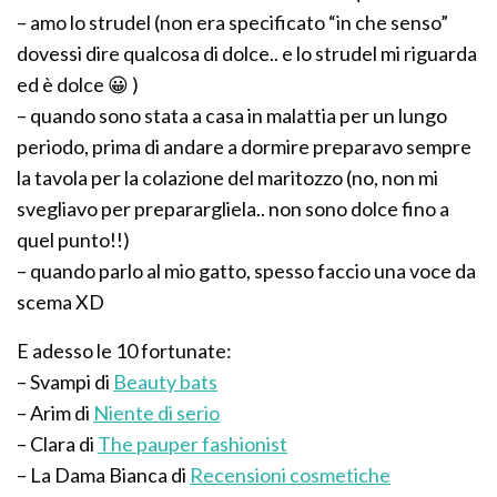
– amo lo strudel (non era specificato “in che senso”
dovessi dire qualcosa di dolce.. e lo strudel mi riguarda
ed è dolce 😀 )
– quando sono stata a casa in malattia per un lungo
periodo, prima di andare a dormire preparavo sempre
la tavola per la colazione del maritozzo (no, non mi
svegliavo per preparargliela.. non sono dolce fino a
quel punto!!)
– quando parlo al mio gatto, spesso faccio una voce da
scema XD
E adesso le 10 fortunate:
– Svampi di
Beauty bats
– Arim di
Niente di serio
– Clara di
The pauper fashionist
– La Dama Bianca di
Recensioni cosmetiche