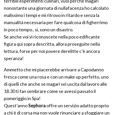
terribili esperimenti culinari, vuoi perchè magari
nonostante una giornata di nullafacenza ho calcolato
malissimo i tempi e mi ritrovo in ritardo e senza la
manualità necessaria per fare qualcosa di figherrimo
in poco tempo.. sì, sono un disastro.
Se anche voi vi riconoscete nella poco edificante
figura qui sopra descritta, allora proseguite nella
lettura, forse per noi povere derelitte c’è ancora
speranza!
Ammetto che mi piacerebbe arrivare a Capodanno
fresca come una rosa e con un make up perfetto, uno
di quelli che anche se magari sei uscita dal lavoro alle
18.30 ti fan sembrare come se avessi passato il
pomeriggio in Spa!
Quest’anno
Sephora
offre un servizio adatto proprio
a chi è di corsa ma non vuole rinunciare a sfoggiare un