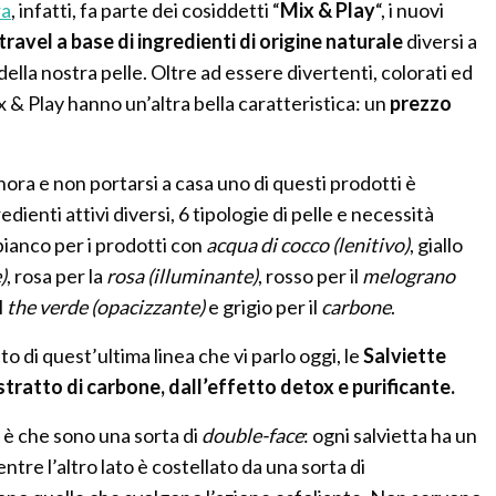
ra
, infatti, fa parte dei cosiddetti “
Mix & Play
“, i nuovi
travel a base di ingredienti di origine naturale
diversi a
ella nostra pelle. Oltre ad essere divertenti, colorati ed
x & Play hanno un’altra bella caratteristica: un
prezzo
ra e non portarsi a casa uno di questi prodotti è
edienti attivi diversi, 6 tipologie di pelle e necessità
 bianco per i prodotti con
acqua di cocco (lenitivo)
, giallo
)
, rosa per la
rosa (illuminante)
, rosso per il
melograno
l
the verde (opacizzante)
e grigio per il
carbone
.
o di quest’ultima linea che vi parlo oggi, le
Salviette
stratto di carbone, dall’effetto detox e purificante.
 è che sono una sorta di
double-face
: ogni salvietta ha un
ntre l’altro lato è costellato da una sorta di