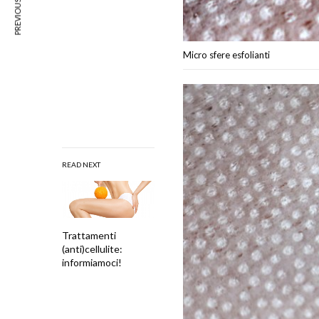
PREVIOUS ARTICLE
Micro sfere esfolianti
READ NEXT
Trattamenti
(anti)cellulite:
informiamoci!