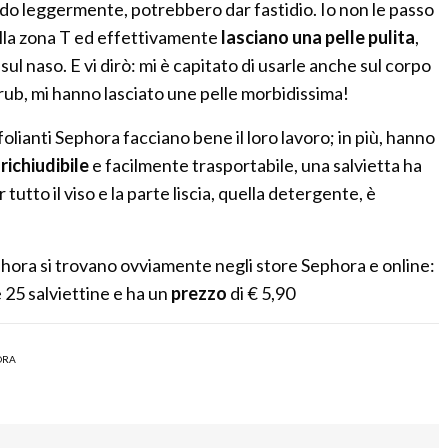
o leggermente, potrebbero dar fastidio. Io non le passo
o alla zona T ed effettivamente
lasciano una pelle pulita
,
ul naso. E vi dirò: mi è capitato di usarle anche sul corpo
rub, mi hanno lasciato une pelle morbidissima!
folianti Sephora facciano bene il loro lavoro; in più, hanno
richiudibile
e facilmente trasportabile, una salvietta ha
 tutto il viso e la parte liscia, quella detergente, è
phora si trovano ovviamente negli store Sephora e online:
25 salviettine e ha un
prezzo
di € 5,90
ORA