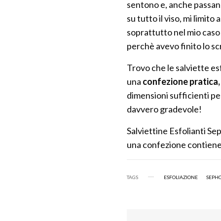
sentono e, anche passand
su tutto il viso, mi limit
soprattutto nel mio caso s
perchè avevo finito lo sc
Trovo che le salviette es
una
confezione pratica, 
dimensioni sufficienti per
davvero gradevole!
Salviettine Esfolianti Se
una confezione contiene 
TAGS
ESFOLIAZIONE
SEPH