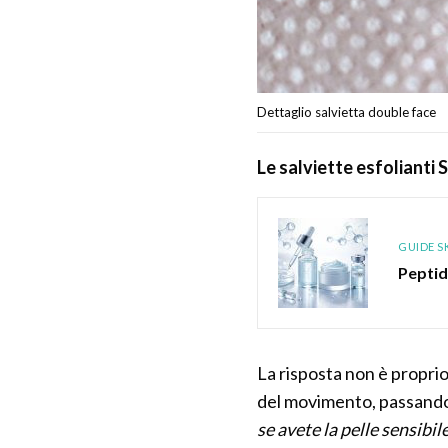
Dettaglio salvietta double face
Le salviette esfolianti
GUIDE S
Peptid
La risposta non è proprio
del movimento, passando l
se avete la pelle sensibi