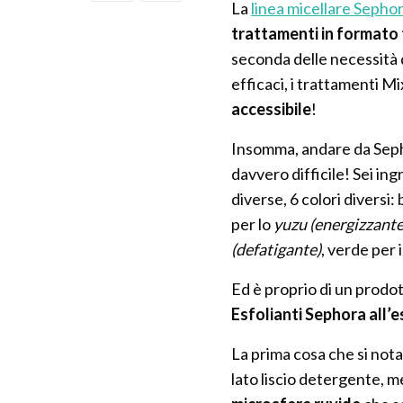
La
linea micellare Sepho
trattamenti
in formato 
seconda delle necessità d
efficaci, i trattamenti Mi
accessibile
!
Insomma, andare da Sepho
davvero difficile! Sei ingr
diverse, 6 colori diversi:
per lo
yuzu (energizzante
(defatigante)
, verde per i
Ed è proprio di un prodott
Esfolianti Sephora all’e
La prima cosa che si nota
lato liscio detergente, me