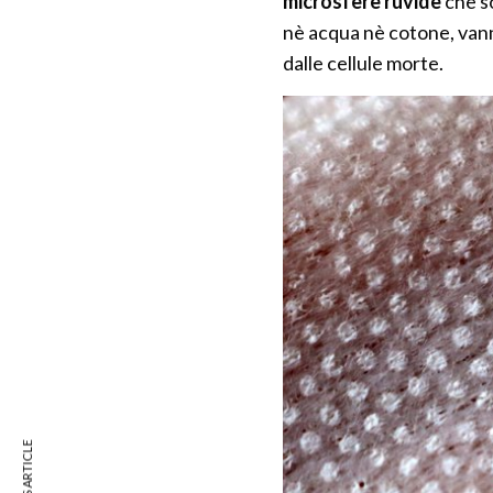
microsfere ruvide
che s
nè acqua nè cotone, vann
dalle cellule morte.