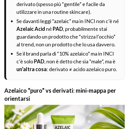
derivato (spesso più “gentile” e facile da
utilizzare in una routine skincare).
Se davanti leggi “azelaic” ma in INCI non c’è né
Azelaic Acid
né
PAD
, probabilmente stai
guardando un prodotto che “strizza l’occhio”
al trend, non un prodotto che lo usa davvero.
Se il brand parla di “10% azelaico” ma in INCI
c’è solo
PAD
, non è detto che sia “male”, ma è
un’altra cosa
: derivato ≠ acido azelaico puro.
Azelaico “puro” vs derivati: mini-mappa per
orientarsi