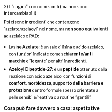
3) I “cugini” con nomi simili (ma non sono
intercambiabili)
Poi ci sono ingredienti che contengono
“azelate/azelaoyl” nel nome, ma
non sono equivalenti
ad azelaico o PAD:
Lysine Azelate
: è un sale di lisina e acido azelaico,
con funzioni indicate come
schiarente/anti
macchie
e “legante” per altri ingredienti.
Azeloyl Dipeptide-27
: è un
peptide
ottenuto dalla
reazione con acido azelaico, con funzioni di
comfort, morbidezza, supporto della barriera e
protezione
dentro formule spesso orientate a
pelle sensibile/reattiva o a routine “gentili”.
Cosa può fare davvero a casa: aspettative