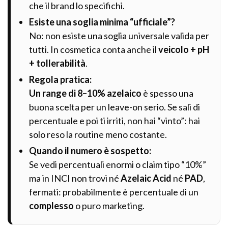
che il brand lo specifichi.
Esiste una soglia minima “ufficiale”?
No: non esiste una soglia universale valida per
tutti. In cosmetica conta anche il
veicolo + pH
+ tollerabilità
.
Regola pratica:
Un range di 8–10% azelaico
è spesso una
buona scelta per un leave-on serio. Se sali di
percentuale e poi ti irriti, non hai “vinto”: hai
solo reso la routine meno costante.
Quando il numero è sospetto:
Se vedi percentuali enormi o claim tipo “10%”
ma in INCI non trovi né
Azelaic Acid
né
PAD
,
fermati: probabilmente è percentuale di un
complesso
o puro marketing.