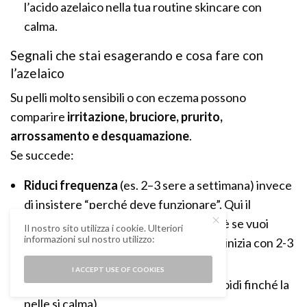
l’acido azelaico nella tua routine skincare con
calma.
Segnali che stai esagerando e cosa fare con
l’azelaico
Su pelli molto sensibili o con eczema possono
comparire
irritazione, bruciore, prurito,
arrossamento e desquamazione
.
Se succede:
Riduci frequenza
(es. 2–3 sere a settimana) invece
di insistere “perché deve funzionare”. Qui il
consiglio vale anche al contrario, e cioè se vuoi
Il nostro sito utilizza i cookie. Ulteriori
informazioni sul nostro utilizzo:
introdurre l’azelaico nella tua routine, inizia con 2-3
applicazioni settimanali.
I ACCEPT USE OF COOKIES
Semplifica la routine
(togli acidi/retinoidi finché la
pelle si calma).