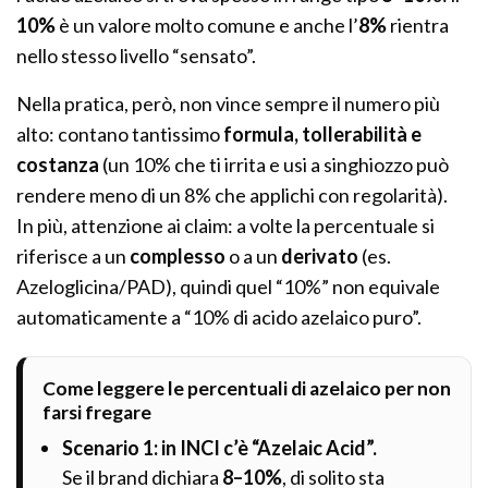
10%
è un valore molto comune e anche l’
8%
rientra
nello stesso livello “sensato”.
Nella pratica, però, non vince sempre il numero più
alto: contano tantissimo
formula, tollerabilità e
costanza
(un 10% che ti irrita e usi a singhiozzo può
rendere meno di un 8% che applichi con regolarità).
In più, attenzione ai claim: a volte la percentuale si
riferisce a un
complesso
o a un
derivato
(es.
Azeloglicina/PAD), quindi quel “10%” non equivale
automaticamente a “10% di acido azelaico puro”.
Come leggere le percentuali di azelaico per non
farsi fregare
Scenario 1: in INCI c’è “Azelaic Acid”.
Se il brand dichiara
8–10%
, di solito sta