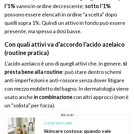
l’1%
vanno in ordine decrescente;
sotto l’1%
possono essere elencati in ordine “a scelta” dopo
quelli sopra 1%. Quindi un attivo in fondo può essere
presente, ma spesso a dosi basse.
Con quali attivi va d’accordo l’acido azelaico
(routine pratica)
L’acido azelaico è uno di quegli attivi che, in genere,
si
presta bene alla routine
: può stare dentro schemi
anti-imperfezioni e anti-rossore senza dover litigare
con mezzo mobiletto del bagno. In dermatologia viene
usato anche
in combinazione
con altri approcci (non è
un “solista” per forza).
SEE ALSO
GUIDE SKINCARE
Skincare costosa: quando vale