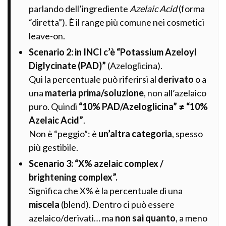
parlando dell’ingrediente
Azelaic Acid
(forma
“diretta”). È il range più comune nei cosmetici
leave-on.
Scenario 2: in INCI c’è “Potassium Azeloyl
Diglycinate (PAD)”
(Azeloglicina).
Qui la percentuale può riferirsi al
derivato
o a
una
materia prima/soluzione
, non all’azelaico
puro. Quindi
“10% PAD/Azeloglicina” ≠ “10%
Azelaic Acid”
.
Non è “peggio”: è
un’altra categoria
, spesso
più gestibile.
Scenario 3: “X% azelaic complex /
brightening complex”.
Significa che X% è la percentuale di una
miscela
(blend). Dentro ci può essere
azelaico/derivati… ma
non sai quanto
, a meno