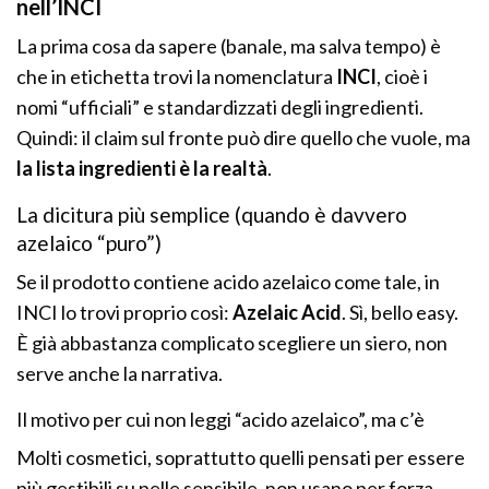
nell’INCI
La prima cosa da sapere (banale, ma salva tempo) è
che in etichetta trovi la nomenclatura
INCI
, cioè i
nomi “ufficiali” e standardizzati degli ingredienti.
Quindi: il claim sul fronte può dire quello che vuole, ma
la lista ingredienti è la realtà
.
La dicitura più semplice (quando è davvero
azelaico “puro”)
Se il prodotto contiene acido azelaico come tale, in
INCI lo trovi proprio così:
Azelaic Acid
. Sì, bello easy.
È già abbastanza complicato scegliere un siero, non
serve anche la narrativa.
Il motivo per cui non leggi “acido azelaico”, ma c’è
Molti cosmetici, soprattutto quelli pensati per essere
più gestibili su pelle sensibile, non usano per forza