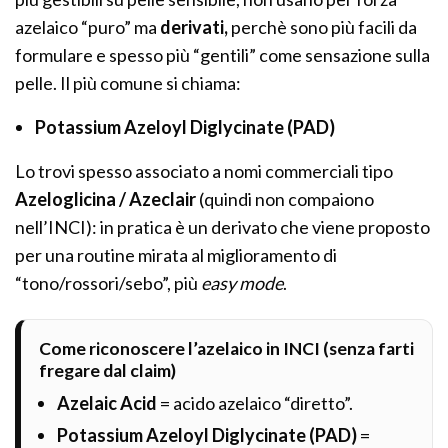
azelaico “puro” ma
derivati,
perchè sono più facili da
formulare e spesso più “gentili” come sensazione sulla
pelle. Il più comune si chiama:
Potassium Azeloyl Diglycinate (PAD)
Lo trovi spesso associato a nomi commerciali tipo
Azeloglicina / Azeclair
(quindi non compaiono
nell’INCI): in pratica è un derivato che viene proposto
per una routine mirata al miglioramento di
“tono/rossori/sebo”, più
easy mode
.
Come riconoscere l’azelaico in INCI (senza farti
fregare dal claim)
Azelaic Acid
= acido azelaico “diretto”.
Potassium Azeloyl Diglycinate (PAD)
=