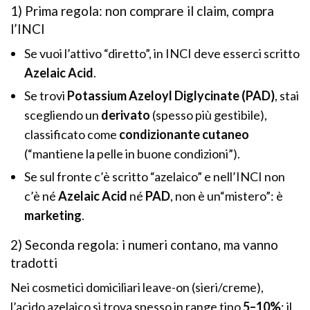
1) Prima regola: non comprare il claim, compra
l’INCI
Se vuoi l’attivo “diretto”, in INCI deve esserci scritto
Azelaic Acid
.
Se trovi
Potassium Azeloyl Diglycinate (PAD)
, stai
scegliendo un
derivato
(spesso più gestibile),
classificato come
condizionante cutaneo
(“mantiene la pelle in buone condizioni”).
Se sul fronte c’è scritto “azelaico” e nell’INCI non
c’è né
Azelaic Acid
né
PAD
, non è un“mistero”: è
marketing
.
2) Seconda regola: i numeri contano, ma vanno
tradotti
Nei cosmetici domiciliari leave-on (sieri/creme),
l’acido azelaico si trova spesso in range tipo
5–10%
: il