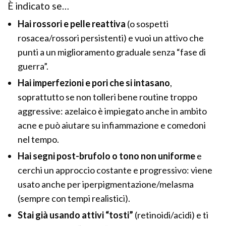
È indicato se…
Hai rossori e pelle reattiva
(o sospetti
rosacea/rossori persistenti) e vuoi un attivo che
punti a un miglioramento graduale senza “fase di
guerra”.
Hai imperfezioni e pori che si intasano
,
soprattutto se non tolleri bene routine troppo
aggressive: azelaico è impiegato anche in ambito
acne e può aiutare su infiammazione e comedoni
nel tempo.
Hai segni post-brufolo o tono non uniforme
e
cerchi un approccio costante e progressivo: viene
usato anche per iperpigmentazione/melasma
(sempre con tempi realistici).
Stai già usando attivi “tosti”
(retinoidi/acidi) e ti