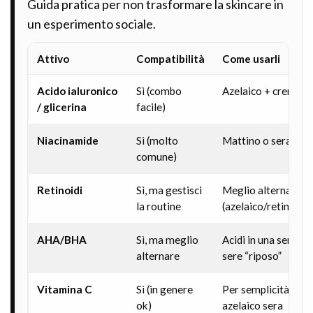
Guida pratica per non trasformare la skincare in
un esperimento sociale.
Attivo
Compatibilità
Come usarli
Acido ialuronico
Sì (combo
Azelaico + crema i
/ glicerina
facile)
Niacinamide
Sì (molto
Mattino o sera, rou
comune)
Retinoidi
Sì, ma gestisci
Meglio alternare s
la routine
(azelaico/retinoide)
AHA/BHA
Sì, ma meglio
Acidi in una sera; az
alternare
sere “riposo”
Vitamina C
Sì (in genere
Per semplicità: Vit
ok)
azelaico sera