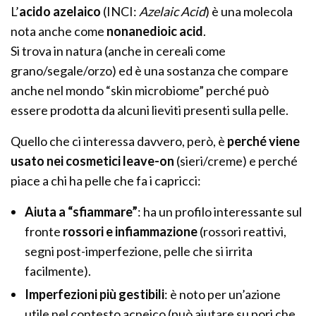
L’
acido azelaico
(INCI:
Azelaic Acid
) è una molecola
nota anche come
nonanedioic acid
.
Si trova in natura (anche in cereali come
grano/segale/orzo) ed è una sostanza che compare
anche nel mondo “skin microbiome” perché può
essere prodotta da alcuni lieviti presenti sulla pelle.
Quello che ci interessa davvero, però, è
perché viene
usato nei cosmetici leave-on
(sieri/creme) e perché
piace a chi ha pelle che fa i capricci:
Aiuta a “sfiammare”
: ha un profilo interessante sul
fronte
rossori e infiammazione
(rossori reattivi,
segni post-imperfezione, pelle che si irrita
facilmente).
Imperfezioni più gestibili
: è noto per un’azione
utile nel contesto acneico (può aiutare su pori che