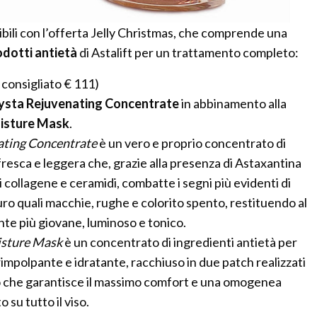
ibili con l’offerta Jelly Christmas, che comprende una
odotti antietà
di Astalift per un trattamento completo:
 consigliato € 111)
rysta Rejuvenating Concentrate
in abbinamento alla
isture Mask
.
ating Concentrate
è un vero e proprio concentrato di
fresca e leggera che, grazie alla presenza di Astaxantina
di collagene e ceramidi, combatte i segni più evidenti di
 quali macchie, rughe e colorito spento, restituendo al
nte più giovane, luminoso e tonico.
isture Mask
è un concentrato di ingredienti antietà per
impolpante e idratante, racchiuso in due patch realizzati
o che garantisce il massimo comfort e una omogenea
 su tutto il viso.