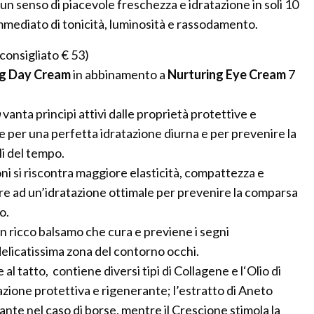
 un senso di piacevole freschezza e idratazione in soli 10
immediato di tonicità, luminosità e rassodamento.
consigliato € 53)
ng Day Cream
in abbinamento a
Nurturing Eye Cream
7
m
vanta principi attivi dalle proprietà protettive e
ale per una perfetta idratazione diurna e per prevenire la
li del tempo.
oni si riscontra maggiore elasticità, compattezza e
ltre ad un’idratazione ottimale per prevenire la comparsa
o.
n ricco balsamo che cura e previene i segni
elicatissima zona del contorno occhi.
l tatto, contiene diversi tipi di Collagene e l‘Olio di
zione protettiva e rigenerante; l’estratto di Aneto
nte nel caso di borse, mentre il Crescione stimola la