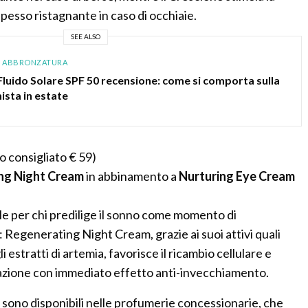
pesso ristagnante in caso di occhiaie.
SEE ALSO
E ABBRONZATURA
Fluido Solare SPF 50 recensione: come si comporta sulla
ista in estate
o consigliato € 59)
ng Night Cream
in abbinamento a
Nurturing Eye Cream
e per chi predilige il sonno come momento di
: Regenerating Night Cream, grazie ai suoi attivi quali
 estratti di artemia, favorisce il ricambio cellulare e
ratazione con immediato effetto anti-invecchiamento.
t sono disponibili nelle profumerie concessionarie, che