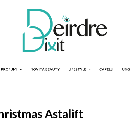
PROFUMI
NOVITÀ BEAUTY
LIFESTYLE
CAPELLI
UNG
hristmas Astalift