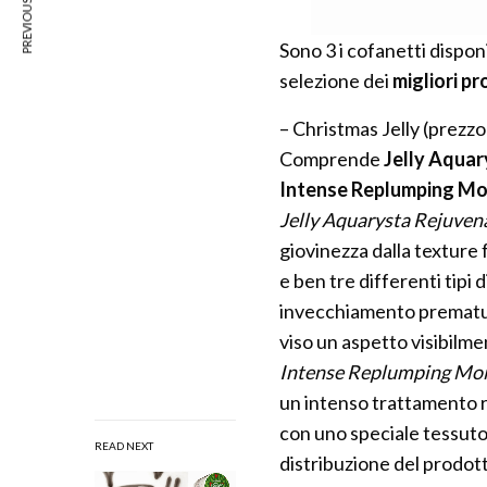
PREVIOUS ARTICLE
Sono 3 i cofanetti dispon
selezione dei
migliori pr
– Christmas Jelly (prezzo
Comprende
Jelly Aqua
Intense Replumping Mo
Jelly Aquarysta Rejuven
giovinezza dalla texture 
e ben tre differenti tipi 
invecchiamento prematuro
viso un aspetto visibilme
Intense Replumping Mo
un intenso trattamento r
con uno speciale tessut
READ NEXT
distribuzione del prodotto