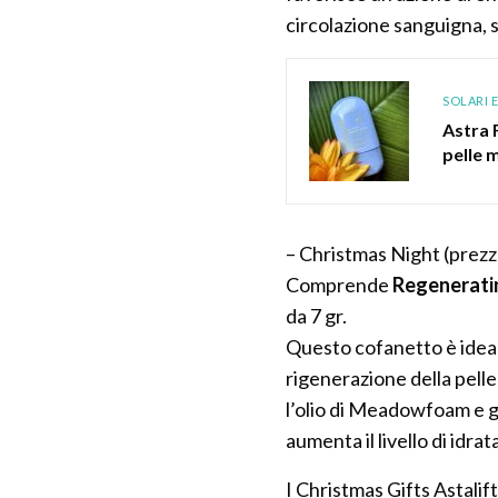
circolazione sanguigna, s
SOLARI 
Astra 
pelle m
– Christmas Night (prezz
Comprende
Regenerati
da 7 gr.
Questo cofanetto è ideal
rigenerazione della pelle
l’olio di Meadowfoam e gli
aumenta il livello di id
I Christmas Gifts Astalif