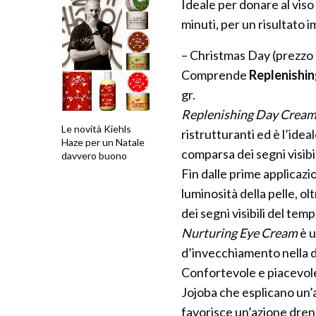
Ideale per donare al viso
minuti, per un risultato 
– Christmas Day (prezzo 
Comprende
Replenishi
gr.
Replenishing Day Crea
Le novità Kiehls
ristrutturanti ed è l’ide
Haze per un Natale
comparsa dei segni visibi
davvero buono
Fin dalle prime applicazi
luminosità della pelle, o
dei segni visibili del temp
Nurturing Eye Cream
è u
d’invecchiamento nella d
Confortevole e piacevole a
Jojoba che esplicano un’a
favorisce un’azione drena