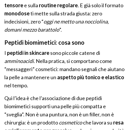
tensore
e sulla
routine regolare
. E già solo il formato
monodose
ti mette sulla strada giusta: zero
indecisioni, zero “
oggi ne metto una nocciolina,
domani mezzo barattolo
”.
Peptidi biomimetici: cosa sono
I
peptidi in skincare
sono piccole catene di
amminoacidi
. Nella pratica, si comportano come
“messaggeri” cosmetici: mandano segnali che aiutano
la pelle a mantenere un
aspetto più tonico e elastico
nel tempo.
Qui l’idea è che l’associazione di due peptidi
biomimetici supporti una pelle più compatta e
“sveglia”. Non è una puntura, non è un filler, non è
chirurgia: è un prodotto
cosmetico
che lavora su
resa