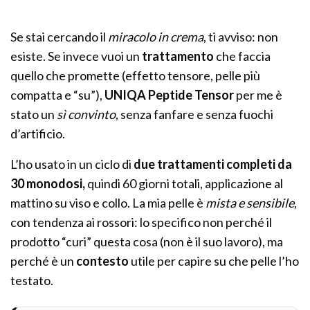
Se stai cercando il
miracolo in crema
, ti avviso: non
esiste. Se invece vuoi un
trattamento
che faccia
quello che promette (effetto tensore, pelle più
compatta e “su”),
UNIQA Peptide Tensor
per me è
stato un
sì convinto
, senza fanfare e senza fuochi
d’artificio.
L’ho usato in un ciclo di
due trattamenti completi da
30 monodosi,
quindi 60 giorni totali, applicazione al
mattino su viso e collo. La mia pelle è
mista e sensibile
,
con tendenza ai rossori: lo specifico non perché il
prodotto “curi” questa cosa (non è il suo lavoro), ma
perché è un
contesto
utile per capire su che pelle l’ho
testato.