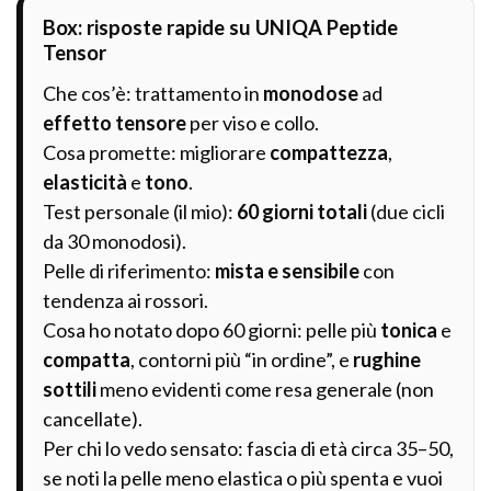
Box: risposte rapide su UNIQA Peptide
Tensor
Che cos’è: trattamento in
monodose
ad
effetto tensore
per viso e collo.
Cosa promette: migliorare
compattezza
,
elasticità
e
tono
.
Test personale (il mio):
60 giorni totali
(due cicli
da 30 monodosi).
Pelle di riferimento:
mista e sensibile
con
tendenza ai rossori.
Cosa ho notato dopo 60 giorni: pelle più
tonica
e
compatta
, contorni più “in ordine”, e
rughine
sottili
meno evidenti come resa generale (non
cancellate).
Per chi lo vedo sensato: fascia di età circa 35–50,
se noti la pelle meno elastica o più spenta e vuoi