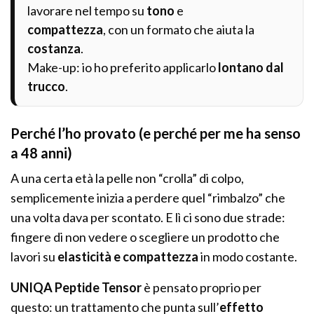
lavorare nel tempo su
tono
e
compattezza
, con un formato che aiuta la
costanza
.
Make-up: io ho preferito applicarlo
lontano dal
trucco
.
Perché l’ho provato (e perché per me ha senso
a 48 anni)
A una certa età la pelle non “crolla” di colpo,
semplicemente inizia a perdere quel “rimbalzo” che
una volta dava per scontato. E lì ci sono due strade:
fingere di non vedere o scegliere un prodotto che
lavori su
elasticità e compattezza
in modo costante.
UNIQA Peptide Tensor
è pensato proprio per
questo: un trattamento che punta sull’
effetto