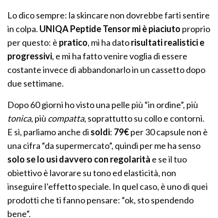
Lo dico sempre: la skincare non dovrebbe farti sentire
in colpa.
UNIQA Peptide Tensor mi è piaciuto
proprio
per questo: è
pratico
, mi ha dato
risultati realistici e
progressivi
, e mi ha fatto venire voglia di essere
costante invece di abbandonarlo in un cassetto dopo
due settimane.
Dopo 60 giorni ho visto una pelle più “in ordine”, più
tonica
, più
compatta
, soprattutto su collo e contorni.
E sì, parliamo anche di
soldi
:
79€
per 30 capsule non è
una cifra “da supermercato”, quindi per me ha senso
solo se lo usi davvero con regolarità
e se il tuo
obiettivo è lavorare su tono ed elasticità, non
inseguire l’effetto speciale. In quel caso, è uno di quei
prodotti che ti fanno pensare: “ok, sto spendendo
bene”.