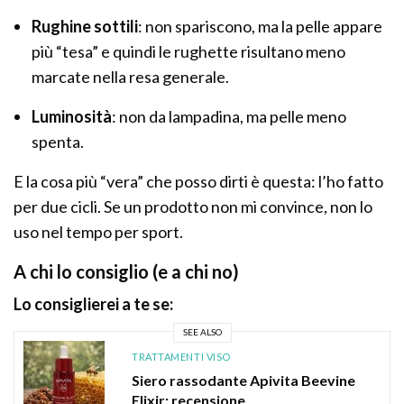
Rughine sottili
: non spariscono, ma la pelle appare
più “tesa” e quindi le rughette risultano meno
marcate nella resa generale.
Luminosità
: non da lampadina, ma pelle meno
spenta.
E la cosa più “vera” che posso dirti è questa: l’ho fatto
per due cicli. Se un prodotto non mi convince, non lo
uso nel tempo per sport.
A chi lo consiglio (e a chi no)
Lo consiglierei a te se:
SEE ALSO
TRATTAMENTI VISO
Siero rassodante Apivita Beevine
Elixir: recensione