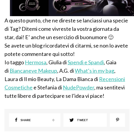
A questo punto, che ne direste se lanciassi una specie
di Tag? Ditemi come vivreste la vostra giornata da
star, dai! E’ anche un esercizio di buonumore 🙂
Se avete un blog ricordatevi di citarmi, se non lo avete
potete commentare qui sotto!
Io taggo
Hermosa
, Giulia di
Spendi e Spandi
, Gaia
di
Biancaneve Makeup
, A.G. di
What’s in my bag
,
Laura di Il mio Beauty, La Dama Bianca di
Recensioni
Cosmetiche
e Stefania di
NudePowder
, ma sentitevi
tutte libere di partecipare se l’idea vi piace!
SHARE
0
TWEET