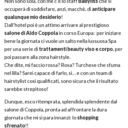
Non sono sola, con me c’è lo staff
BaByliss
che si
occuperà di soddisfare, anzi, macchè, di
anticipare
qualunque mio desiderio
!
Dall’hotel poi è un attimo arrivare al prestigioso
salone di Aldo Coppola
in corso Europa: per iniziare
bene la giornata ci vuole un salto nella lussuosa Spa
per una serie di
trattamenti beauty viso e corpo
, per
poi passare alla zona hairstyle.
Che dite, mi faccio rossa? Rosa? Turchese che sfuma
nel lilla? Sarei capace di farlo, sì… e con un team di
hairstylist così qualificati, sono sicura che il risultato
sarebbe strepitoso!
Dunque, esco ritemprata, splendida splendente dal
salone di Coppola, pronta ad affrontare la dura
giornata che mi si para innanzi: lo
shopping
sfrenato
!!