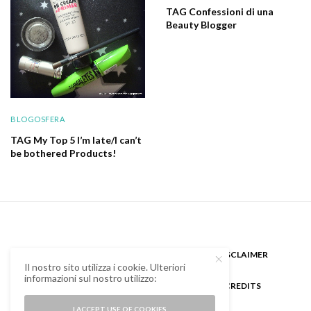
TAG Confessioni di una
Beauty Blogger
BLOGOSFERA
TAG My Top 5 I’m late/I can’t
be bothered Products!
CHI SONO
GUEST BLOGGER
DISCLAIMER
Il nostro sito utilizza i cookie. Ulteriori
informazioni sul nostro utilizzo:
COOKIE POLICY E PRIVACY
CREDITS
I ACCEPT USE OF COOKIES