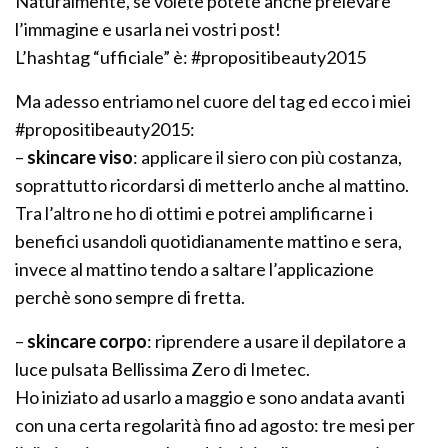
Naturalmente, se volete potete anche prelevare
l’immagine e usarla nei vostri post!
L’hashtag “ufficiale” è: #propositibeauty2015
Ma adesso entriamo nel cuore del tag ed ecco i miei
#propositibeauty2015:
–
skincare viso
: applicare il siero con più costanza,
soprattutto ricordarsi di metterlo anche al mattino.
Tra l’altro ne ho di ottimi e potrei amplificarne i
benefici usandoli quotidianamente mattino e sera,
invece al mattino tendo a saltare l’applicazione
perchè sono sempre di fretta.
–
skincare corpo
: riprendere a usare il depilatore a
luce pulsata Bellissima Zero di Imetec.
Ho iniziato ad usarlo a maggio e sono andata avanti
con una certa regolarità fino ad agosto: tre mesi per