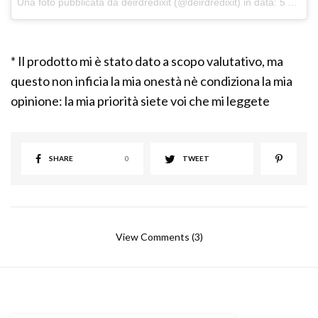
Una foto pubblicata da deirdredixit (@deirdredixit) in data: 5 Ago 2014 alle ore 10:32 PDT
* Il prodotto mi è stato dato a scopo valutativo, ma
questo non inficia la mia onestà nè condiziona la mia
opinione: la mia priorità siete voi che mi leggete
SHARE
0
TWEET
View Comments (3)