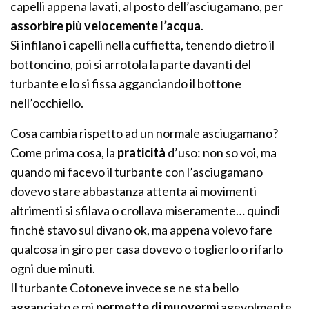
capelli appena lavati, al posto dell’asciugamano, per
assorbire più velocemente l’acqua
.
Si infilano i capelli nella cuffietta, tenendo dietro il
bottoncino, poi si arrotola la parte davanti del
turbante e lo si fissa agganciando il bottone
nell’occhiello.
Cosa cambia rispetto ad un normale asciugamano?
Come prima cosa, la
praticità
d’uso: non so voi, ma
quando mi facevo il turbante con l’asciugamano
dovevo stare abbastanza attenta ai movimenti
altrimenti si sfilava o crollava miseramente… quindi
finchè stavo sul divano ok, ma appena volevo fare
qualcosa in giro per casa dovevo o toglierlo o rifarlo
ogni due minuti.
Il turbante Cotoneve invece se ne sta bello
agganciato e mi
permette di muovermi
agevolmente