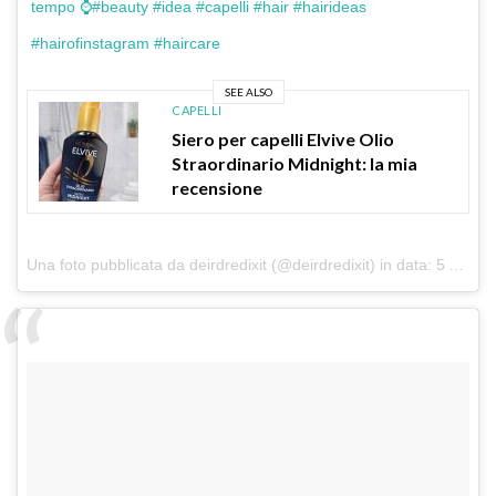
tempo ⌚️#beauty #idea #capelli #hair #hairideas
#hairofinstagram #haircare
SEE ALSO
CAPELLI
Siero per capelli Elvive Olio
Straordinario Midnight: la mia
recensione
Una foto pubblicata da deirdredixit (@deirdredixit) in data:
5 Ago 2014 alle ore 10:32 PDT