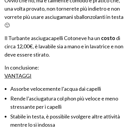
Ovvio che no, ma è talmente comodo e pratico che,
una volta provato, non tornerete più indietro e non
vorrete più usare asciugamani sballonzolanti in testa
🙂
Il Turbante asciugacapelli Cotoneve ha un
costo
di
circa 12,00€, è lavabile sia a mano e in lavatrice e non
deve essere stirato.
In conclusione:
VANTAGGI
Assorbe velocemente l’acqua dai capelli
Rende l’asciugatura col phon più veloce e meno
stressante per i capelli
Stabile in testa, è possibile svolgere altre attività
mentre lo si indossa