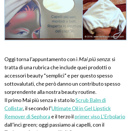
Oggi torna l’appuntamento con i
Mai più senza
: si
tratta di una rubrica che include quei prodotti o
accessori beauty “semplici” e per questo spesso
sottovalutati, che però danno un contributo spesso
sorprendente alla nostra beauty routine.
Il primo Mai più senza è stato lo
Scrub Balm di
Collistar
, il secondo l’
Ultimate Oil in Gel Lipstick
Remover di Sephora
e il terzo il
primer viso L’Erbolario
dall’inci green; oggi passiamo ai capelli, con il