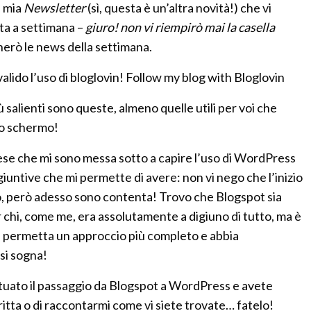
a mia
Newsletter
(sì, questa è un’altra novità!) che vi
ta a settimana –
giuro! non vi riempirò mai la casella
ogherò le news della settimana.
valido l’uso di bloglovin! Follow my blog with Bloglovin
ù salienti sono queste, almeno quelle utili per voi che
llo schermo!
ese che mi sono messa sotto a capire l’uso di WordPress
ggiuntive che mi permette di avere: non vi nego che l’inizio
o, però adesso sono contenta! Trovo che Blogspot sia
er chi, come me, era assolutamente a digiuno di tutto, ma è
permetta un approccio più completo e abbia
si sogna!
tuato il passaggio da Blogspot a WordPress e avete
ritta o di raccontarmi come vi siete trovate… fatelo!