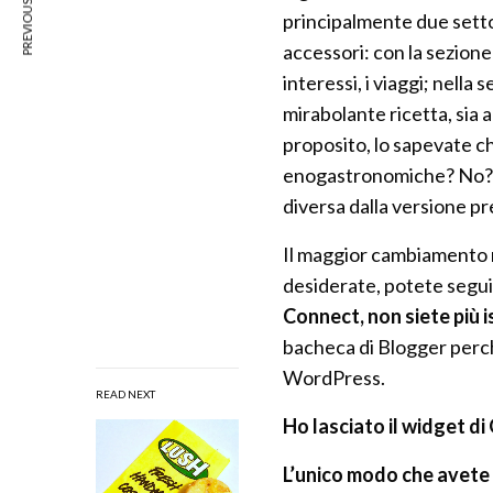
PREVIOUS ARTICLE
principalmente due setto
accessori: con la sezion
interessi, i viaggi; nella 
mirabolante ricetta, sia a
proposito, lo sapevate c
enogastronomiche? No? B
diversa dalla versione pr
Il maggior cambiamento n
desiderate, potete seguir
Connect, non siete più i
bacheca di Blogger perchè
WordPress.
READ NEXT
Ho lasciato il widget di
L’unico modo che avete pe