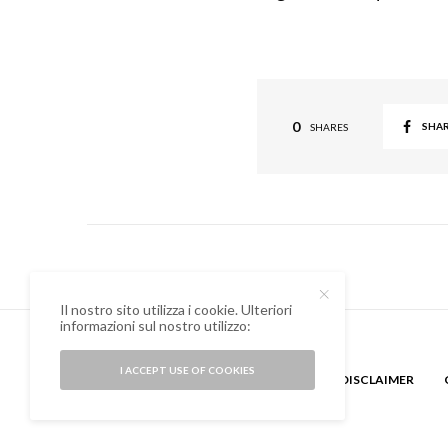
0
SHA
SHARES
Il nostro sito utilizza i cookie. Ulteriori
informazioni sul nostro utilizzo:
I ACCEPT USE OF COOKIES
CHI SONO
GUEST BLOGGER
DISCLAIMER