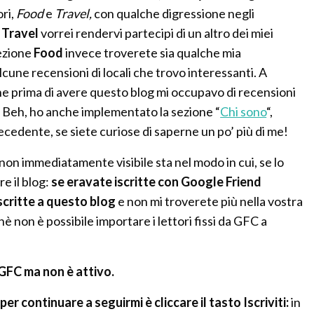
ri,
Food
e
Travel,
con qualche digressione negli
e
Travel
vorrei rendervi partecipi di un altro dei miei
sezione
Food
invece troverete sia qualche mia
lcune recensioni di locali che trovo interessanti. A
he prima di avere questo blog mi occupavo di recensioni
eh, ho anche implementato la sezione “
Chi sono
“,
ecedente, se siete curiose di saperne un po’ più di me!
on immediatamente visibile sta nel modo in cui, se lo
e il blog:
se eravate iscritte con Google Friend
scritte a questo blog
e non mi troverete più nella vostra
 non è possibile importare i lettori fissi da GFC a
 GFC ma non è attivo.
r continuare a seguirmi è cliccare il tasto Iscriviti:
in