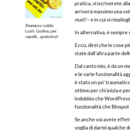
pratica, vi iscriverete all
arriverà massimo una vol
mail!
– e in cui vi riepil
Shampoo solido
Lush: Godiva, per
In alternativa, è sempre 
capelli… goduriosi!
Ecco, direi che le cose pi
state dall’altra parte de
Dal canto mio, è da un m
e le varie funzionalità a
è stato un po’ traumatic
ottimo per chi inizia e p
indubbio che WordPress 
funzionalità che Blospot 
Se anche voi avete effet
voglia di darmi qualche d