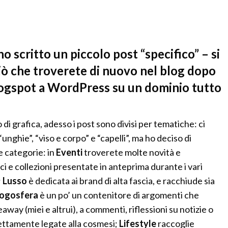
 scritto un piccolo post “specifico” – si
ciò che troverete di nuovo nel blog dopo
logspot a WordPress su un dominio tutto
di grafica, adesso i post sono divisi per tematiche: ci
 “unghie”, “viso e corpo” e “capelli”, ma ho deciso di
 categorie: in
Eventi
troverete molte novità e
nci e collezioni presentate in anteprima durante i vari
;
Lusso
è dedicata ai brand di alta fascia, e racchiude sia
logosfera
è un po’ un contenitore di argomenti che
away (miei e altrui), a commenti, riflessioni su notizie o
rettamente legate alla cosmesi;
Lifestyle
raccoglie