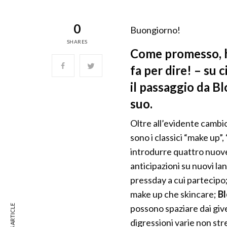
0
Buongiorno!
SHARES
Come promesso, ho
fa per dire! – su 
il passaggio da B
suo.
Oltre all’evidente cambio 
sono i classici “make up”,
introdurre quattro nuove
anticipazioni su nuovi la
pressday a cui partecipo
make up che skincare;
B
possono spaziare dai give
digressioni varie non st