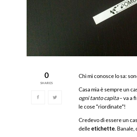
0
Chi mi conosce lo sa: son
SHARES
Casa mia è sempre un cas
ogni tanto capita
– va a 
le cose “riordinate”!
Credevo di essere un ca
delle
etichette
. Banale,