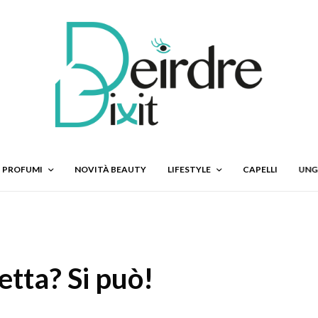
PROFUMI
NOVITÀ BEAUTY
LIFESTYLE
CAPELLI
UNG
tta? Si può!