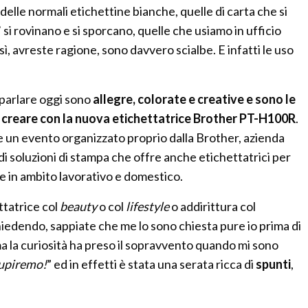
 delle normali etichettine bianche, quelle di carta che si
 si rovinano e si sporcano, quelle che usiamo in ufficio
 sì, avreste ragione, sono davvero scialbe. E infatti le uso
o parlare oggi sono
allegre, colorate e creative e sono le
 creare con la nuova etichettatrice Brother PT-H100R
.
e un evento organizzato proprio dalla Brother, azienda
i soluzioni di stampa che offre anche etichettatrici per
ne in ambito lavorativo e domestico.
ttatrice col
beauty
o col
lifestyle
o addirittura col
chiedendo, sappiate che me lo sono chiesta pure io prima di
ma la curiosità ha preso il sopravvento quando mi sono
tupiremo!
” ed in effetti è stata una serata ricca di
spunti
,