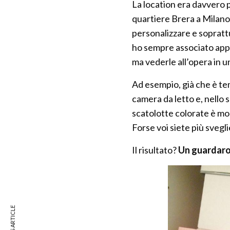
La location era davvero 
quartiere Brera a Milano
personalizzare e soprat
ho sempre associato appa
ma vederle all’opera in 
Ad esempio, già che è te
camera da letto e, nello s
scatolotte colorate è mol
Forse voi siete più svegl
Il risultato?
Un guardaro