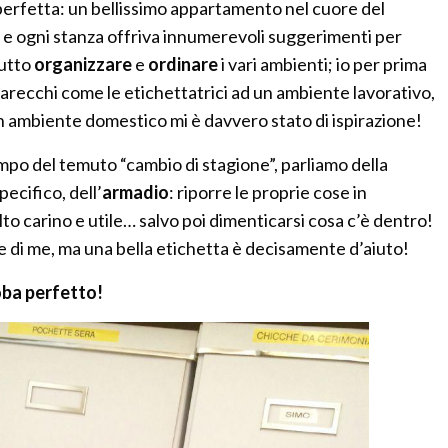
perfetta: un bellissimo appartamento nel cuore del
 e ogni stanza offriva innumerevoli suggerimenti per
tutto
organizzare
e
ordinare
i vari ambienti; io per prima
recchi come le etichettatrici ad un ambiente lavorativo,
un ambiente domestico mi è davvero stato di ispirazione!
mpo del temuto “cambio di stagione”, parliamo della
pecifico, dell’
armadio
: riporre le proprie cose in
to carino e utile… salvo poi dimenticarsi cosa c’è dentro!
ie di me, ma una bella etichetta è decisamente d’aiuto!
ba perfetto!