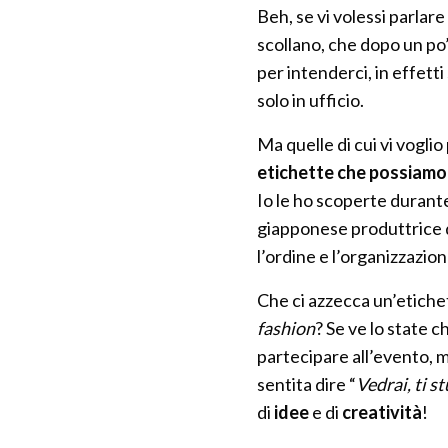
Beh, se vi volessi parlare
scollano, che dopo un po’
per intenderci, in effetti
solo in ufficio.
Ma quelle di cui vi vogli
etichette che possiamo
Io le ho scoperte durant
giapponese produttrice d
l’ordine e l’organizzazio
Che ci azzecca un’etiche
fashion
? Se ve lo state 
partecipare all’evento, 
sentita dire “
Vedrai, ti s
di
idee
e di
creatività
!