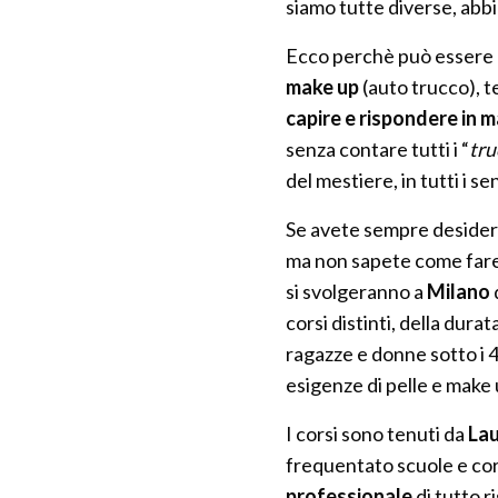
siamo tutte diverse, abb
Ecco perchè può essere 
make up
(auto trucco), 
capire e rispondere in m
senza contare tutti i “
tru
del mestiere, in tutti i se
Se avete sempre desidera
ma non sapete come fare, 
si svolgeranno a
Milano
corsi distinti, della dura
ragazze e donne sotto i 40
esigenze di pelle e make 
I corsi sono tenuti da
La
frequentato scuole e cor
professionale
di tutto r