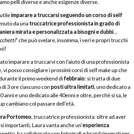
iamo pelli diverse e anche esigenze diverse.
utile
imparare a truccarsi seguendo un corso di self
tenuto da una
truccatrice professionista in grado di
aniera mirata e personalizzata a bisogni e dubbi
…
cchetti
” che può svelare, insomma, i veri e propri trucchi
nsi!
to imparare a truccarvi con l’aiuto di una professionista
vi posso consigliare i prossimi corsi di self make up che
durante il primo weekend di
febbraio
: si tratta di due
ta di 3 ore ciascuno con
posti ultra limitati
, uno dedicato a
 anni e uno dedicato alle 40enni e oltre, perchè si sa, le
up cambiano col passare dell’età.
ura Portomeo
, truccatrice professionista: oltre ad aver
si importanti, Laura vanta anche un’
esperienza
ispetto, ha collaborato con fotografi e brand rinomati per