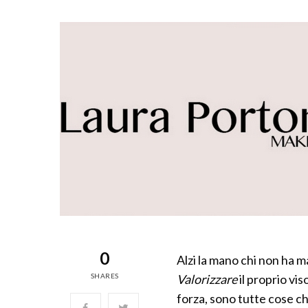
0
Alzi la mano chi non ha 
SHARES
Valorizzare
il proprio vis
forza, sono tutte cose c