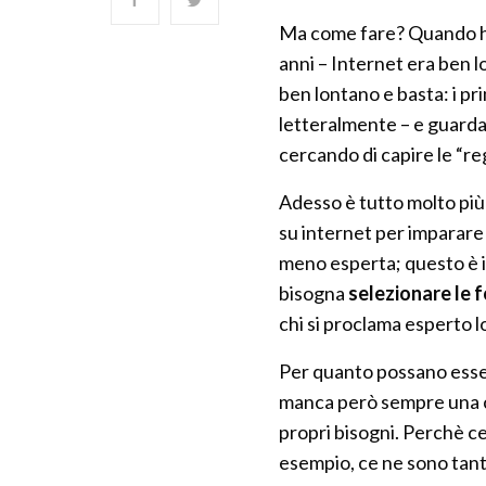
Ma come fare? Quando ho 
anni – Internet era ben l
ben lontano e basta: i pri
letteralmente – e guarda
cercando di capire le “re
Adesso è tutto molto più 
su internet per imparare a
meno esperta; questo è il 
bisogna
selezionare le f
chi si proclama esperto l
Per quanto possano essere 
manca però sempre una co
propri bisogni. Perchè c
esempio, ce ne sono tant