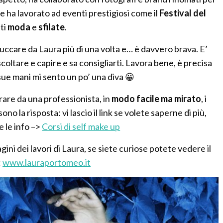
e ha lavorato ad eventi prestigiosi come il
Festival del
nti
moda
e
sfilate
.
ruccare da Laura più di una volta e… è davvero brava. E’
 ascoltare e capire e sa consigliarti. Lavora bene, è precisa
sue mani mi sento un po’ una diva 😀
are da una professionista, in
modo facile ma mirato
, i
no la risposta: vi lascio il link se volete saperne di più,
e le info –>
Corsi di self make up
ini dei lavori di Laura, se siete curiose potete vedere il
:
www.lauraportomeo.it