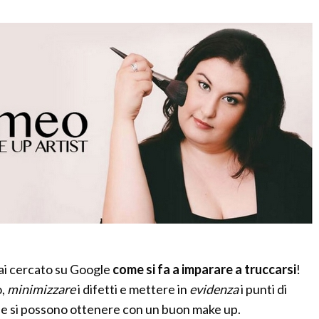
mai cercato su Google
come si fa a imparare a truccarsi
!
o,
minimizzare
i difetti e mettere in
evidenza
i punti di
he si possono ottenere con un buon make up.