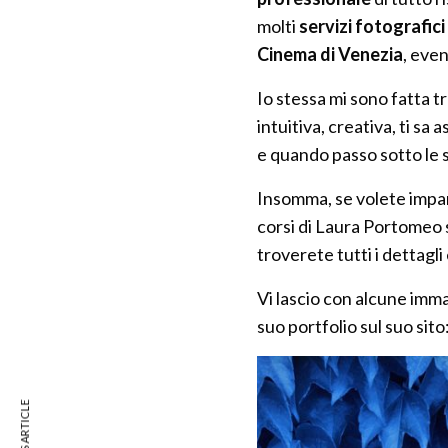
molti
servizi
fotografici
Cinema di Venezia
, eve
Io stessa mi sono fatta t
intuitiva, creativa, ti sa
e quando passo sotto le 
Insomma, se volete impar
corsi di Laura Portomeo so
troverete tutti i dettagli 
Vi lascio con alcune immag
suo portfolio sul suo sito