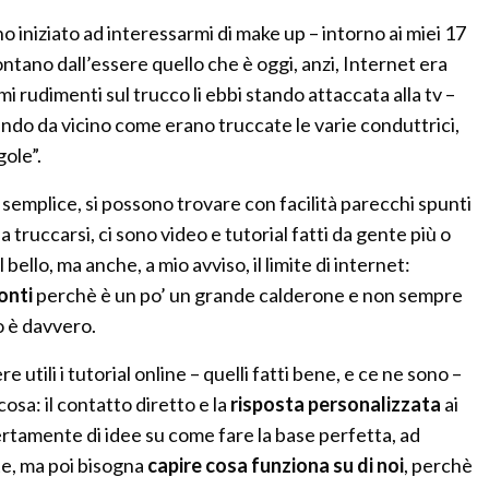
iniziato ad interessarmi di make up – intorno ai miei 17
ontano dall’essere quello che è oggi, anzi, Internet era
mi rudimenti sul trucco li ebbi stando attaccata alla tv –
ndo da vicino come erano truccate le varie conduttrici,
gole”.
semplice, si possono trovare con facilità parecchi spunti
 truccarsi, ci sono video e tutorial fatti da gente più o
bello, ma anche, a mio avviso, il limite di internet:
onti
perchè è un po’ un grande calderone e non sempre
o è davvero.
utili i tutorial online – quelli fatti bene, e ce ne sono –
sa: il contatto diretto e la
risposta personalizzata
ai
ertamente di idee su come fare la base perfetta, ad
e, ma poi bisogna
capire cosa funziona su di noi
, perchè