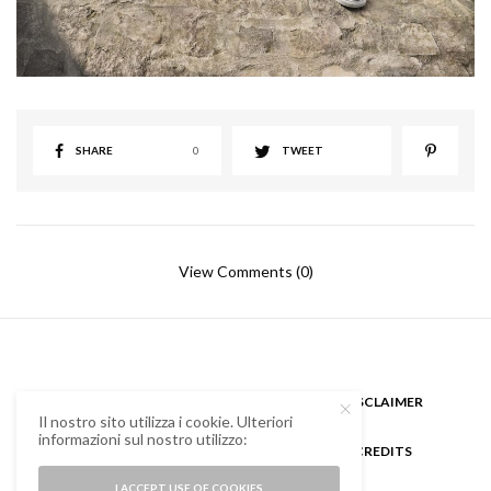
SHARE
0
TWEET
View Comments (0)
CHI SONO
GUEST BLOGGER
DISCLAIMER
Il nostro sito utilizza i cookie. Ulteriori
informazioni sul nostro utilizzo:
COOKIE POLICY E PRIVACY
CREDITS
I ACCEPT USE OF COOKIES