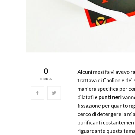
0
Alcuni mesi fa vi avevo r
SHARES
trattava di Caolion e dei 
maniera specifica per co
dilatati e
punti neri
vanno
fissazione per quanto r
cerco di detergere la mi
purificanti costantement
riguardante questa tema