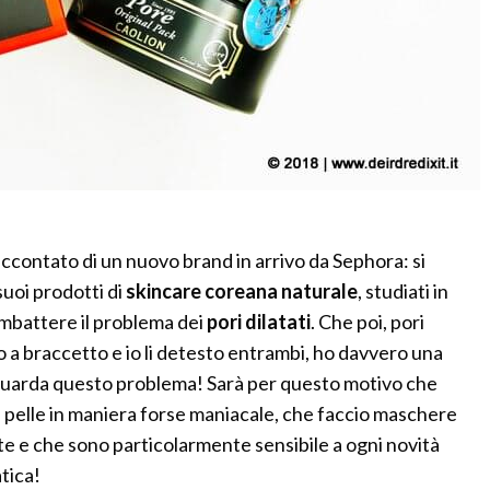
accontato di un nuovo brand in arrivo da Sephora: si
suoi prodotti di
skincare coreana naturale
, studiati in
mbattere il problema dei
pori dilatati
. Che poi, pori
 a braccetto e io li detesto entrambi, ho davvero una
iguarda questo problema! Sarà per questo motivo che
a pelle in maniera forse maniacale, che faccio maschere
e e che sono particolarmente sensibile a ogni novità
tica!