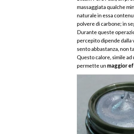
massaggiata qualche minut
naturale in essa contenuti 
polvere di carbone; in s
Durante queste operazi
percepito dipende dalla v
sento abbastanza, non t
Questo calore, simile ad u
permette un
maggior ef