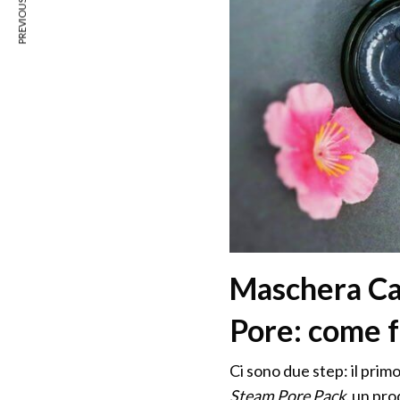
PREVIOUS ARTICLE
Maschera Ca
Pore: come 
Ci sono due step: il prim
Steam Pore Pack,
un pro