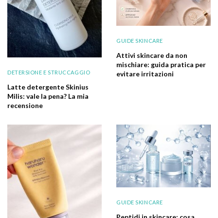
GUIDE SKINCARE
Attivi skincare da non
mischiare: guida pratica per
DETERSIONE E STRUCCAGGIO
evitare irritazioni
Latte detergente Skinius
Milis: vale la pena? La mia
recensione
GUIDE SKINCARE
Peptidi in skincare: cosa