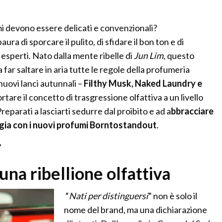
mi devono essere delicati e convenzionali?
a di sporcare il pulito, di sfidare il bon ton e di
 esperti. Nato dalla mente ribelle di
Jun Lim
, questo
far saltare in aria tutte le regole della profumeria
 nuovi lanci autunnali –
Filthy Musk, Naked Laundry e
tare il concetto di trasgressione olfattiva a un livello
parati a lasciarti sedurre dal proibito e ad a
bbracciare
ggia con i nuovi profumi Borntostandout
.
?
 una ribellione olfattiva
“
Nati per distinguersi
” non è solo il
nome del brand, ma una dichiarazione