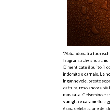
“Abbandonati a tuo rischi
fragranza che sfida chiun
Dimenticate il pulito, il 
indomito e carnale. Le n
ingannevole, presto sopr
cattura, reso ancora più
moscata
. Gelsomino e s
vaniglia e caramello
, a
è una celebrazione del des