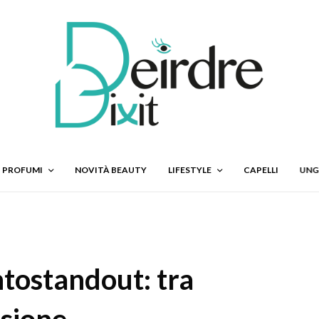
PROFUMI
NOVITÀ BEAUTY
LIFESTYLE
CAPELLI
UNG
ntostandout: tra
ssione