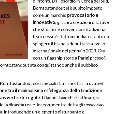
d’intenti. Dall’esordio in Corea del Sud,
Borntostandout si è subito imposto
come un marchio
provocatorio e
innovativo
, grazie a creazioni olfattive
che sfidano le convenzioni tradizionali.
Il successo è stato immediato, tanto da
spingere il brand a debuttare a livello
internazionale nel gennaio 2023. Ora,
con un flagship store a Parigi presso il
Borntostandout sta conquistando anche il pubblico
orntostandout così speciali? La risposta si trova nel
one tra il minimalismo e l’eleganza della tradizione
sovvertire le regole
. I flaconi, bianchi e raffinati, si
 della dinastia reale Joseon, mentre dettagli rosso vivo
va, introducendo un elemento disturbante e