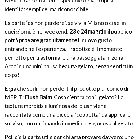
MERIT racconta come specchio della propria
identità: semplice, ma riconoscibile.
La parte “da non perdere”, se vivi a Milano o ci sei in
quei giorni, è nel weekend:
23 e 24 maggio
il pubblico
potrà
provare gratuitamente
il nuovo gusto
entrando nell’esperienza. Tradotto: è il momento
perfetto per trasformare una passeggiata in zona
Arco in una mini pausa beauty-gelato, senza sentirti in
colpa!
E già che sei lì, non perderti il prodotto più iconico di
MERIT:
Flush Balm
. Cosa c’entra con il gelato? La
texture morbida e luminosa del blush viene
raccontata come una piccola “coppetta” da applicare
sul viso, con un rimando immediato e giocoso al gelato.
Poi, c’è la parte utile per chi ama provare davvero: uno