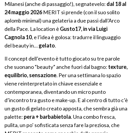
Milanesi (anche di passaggio!), segnatevelo:
dal 18 al
24 maggio 2026
MERIT si prende (con il suo solito
aplomb minimal) una gelateria a due passi dall’Arco
della Pace. La location è
Gusto17, in via Luigi
Cagnola 10
, e l’idea è golosa: tradurre il linguaggio
del beauty in…
gelato
.
Il concept dell’evento è tutto giocato su tre parole
che suonano “beauty” anche fuori dal bagno:
texture,
equilibrio, sensazione
. Per una settimana lo spazio
viene reinterpretato in chiave essenziale e
contemporanea, diventando un micro punto
d’incontro tra gusto e make-up. E al centro di tutto c’è
un gusto di gelato creato apposta, che sembra già una
palette:
pera + barbabietola
. Una combo fresca,
pulita, un po’ sofisticata senza fare la preziosa, che