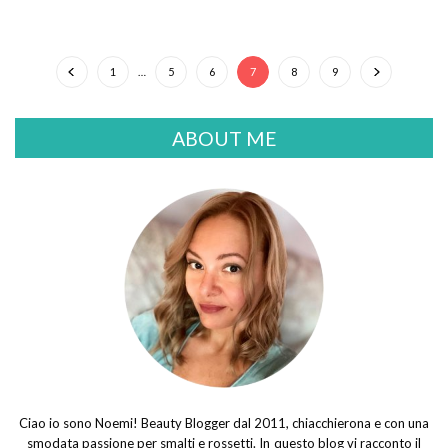
1
…
5
6
7
8
9
ABOUT ME
Ciao io sono Noemi! Beauty Blogger dal 2011, chiacchierona e con una
smodata passione per smalti e rossetti. In questo blog vi racconto il