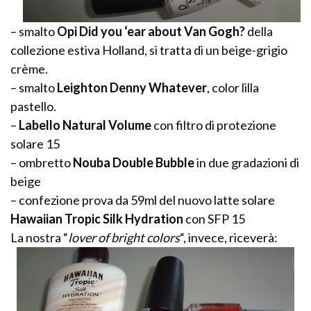
– smalto
Opi Did you ‘ear about Van Gogh?
della
collezione estiva Holland, si tratta di un beige-grigio
crème.
– smalto
Leighton Denny Whatever
, color lilla
pastello.
–
Labello Natural Volume
con filtro di protezione
solare 15
– ombretto
Nouba Double Bubble
in due gradazioni di
beige
– confezione prova da 59ml del nuovo latte solare
Hawaiian Tropic Silk Hydration
con SFP 15
La nostra “
lover of bright colors
“, invece, riceverà: