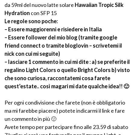
da 59ml del nuovo latte solare
Hawaiian Tropic Silk
Hydration
con SFP 15
Le regole sono poche:
– Essere maggiorenni e risiedere in Italia
– Essere follower del mio blog (tramite google
friend connect o tramite bloglovin – scrivetemi il
nick con cui mi seguite)
– lasciare 1 commento in cui mi dite : a) se preferite il
regalino Light Colors o quello Bright Colors b) visto
che sono curiosa, raccontatemi cosa farete
quest’estate.. così magari mi date qualche idea!! 🙂
Per ogni condivisione che farete (non è obbligatorio
ma mi farebbe piacere) potete indicarmi il link e fare
un commento in più 🙂
Avete tempo per partecipare fino alle 23.59 di sabato
7 luglio; ci sarà una fortunella per il gruppo Light, e