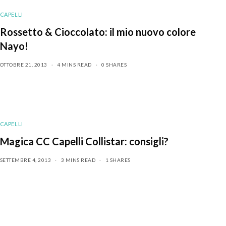
CAPELLI
Rossetto & Cioccolato: il mio nuovo colore
Nayo!
OTTOBRE 21, 2013
4 MINS READ
0 SHARES
CAPELLI
Magica CC Capelli Collistar: consigli?
SETTEMBRE 4, 2013
3 MINS READ
1 SHARES