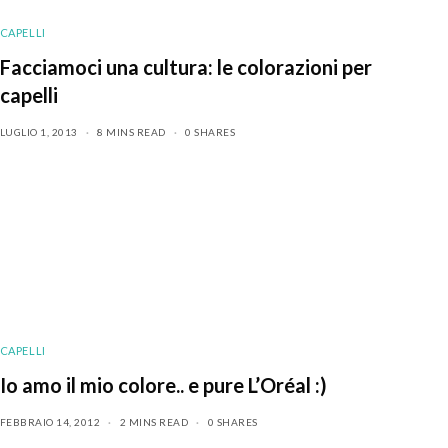
CAPELLI
Facciamoci una cultura: le colorazioni per
capelli
LUGLIO 1, 2013
8 MINS READ
0 SHARES
CAPELLI
Io amo il mio colore.. e pure L’Oréal :)
FEBBRAIO 14, 2012
2 MINS READ
0 SHARES