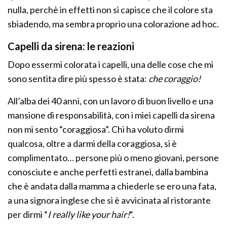
nulla, perchè in effetti non si capisce che il colore sta
sbiadendo, ma sembra proprio una colorazione ad hoc.
Capelli da sirena: le reazioni
Dopo essermi colorata i capelli, una delle cose che mi
sono sentita dire più spesso è stata:
che coraggio!
All’alba dei 40 anni, con un lavoro di buon livello e una
mansione di responsabilità, con i miei capelli da sirena
non mi sento “coraggiosa”. Chi ha voluto dirmi
qualcosa, oltre a darmi della coraggiosa, si è
complimentato… persone più o meno giovani, persone
conosciute e anche perfetti estranei, dalla bambina
che è andata dalla mamma a chiederle se ero una fata,
a una signora inglese che si è avvicinata al ristorante
per dirmi “
I really like your hair!
“.