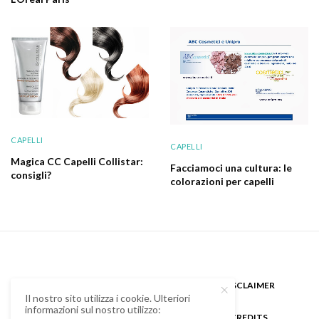
CAPELLI
CAPELLI
Magica CC Capelli Collistar:
Facciamoci una cultura: le
consigli?
colorazioni per capelli
CHI SONO
GUEST BLOGGER
DISCLAIMER
Il nostro sito utilizza i cookie. Ulteriori
informazioni sul nostro utilizzo:
COOKIE POLICY E PRIVACY
CREDITS