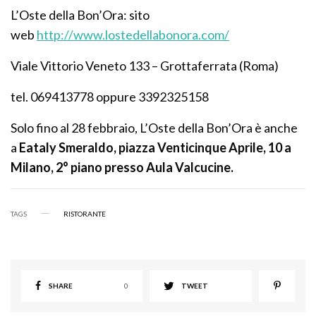
L’Oste della Bon’Ora: sito
web
http://www.lostedellabonora.com/
Viale Vittorio Veneto 133 – Grottaferrata (Roma)
tel. 069413778 oppure 3392325158
Solo fino al 28 febbraio, L’Oste della Bon’Ora è anche
a
Eataly Smeraldo,
piazza Venticinque Aprile, 10 a
Milano, 2° piano presso Aula Valcucine.
TAGS
RISTORANTE
SHARE
0
TWEET