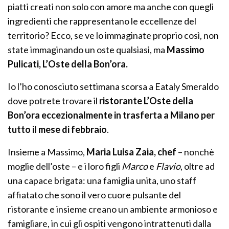
piatti creati non solo con amore ma anche con quegli
ingredienti che rappresentano le eccellenze del
territorio? Ecco, se ve lo immaginate proprio così, non
state immaginando un oste qualsiasi, ma
Massimo
Pulicati, L’Oste della Bon’ora.
Io l’ho conosciuto settimana scorsa a Eataly Smeraldo
dove potrete trovare il
ristorante L’Oste della
Bon’ora eccezionalmente in trasferta a Milano per
tutto il mese di febbraio
.
Insieme a Massimo,
Maria Luisa Zaia, chef
– nonchè
moglie dell’oste – e i loro figli
Marco
e
Flavio
, oltre ad
una capace brigata: una famiglia unita, uno staff
affiatato che sono il vero cuore pulsante del
ristorante e insieme creano un ambiente armonioso e
famigliare, in cui gli ospiti vengono intrattenuti dalla