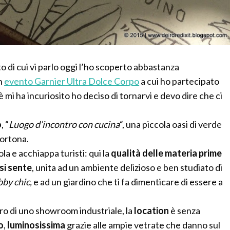
to di cui vi parlo oggi l’ho scoperto abbastanza
n
evento Garnier Ultra Dolce Corpo
a cui ho partecipato
 mi ha incuriosito ho deciso di tornarvi e devo dire che ci
o
, “
Luogo d’incontro con cucina
“, una piccola oasi di verde
Tortona.
la e acchiappa turisti: qui la
qualità delle materia prime
 si sente
, unita ad un ambiente delizioso e ben studiato di
bby chic,
e ad un giardino che ti fa dimenticare di essere a
ero di uno showroom industriale, la
location
è senza
o
,
luminosissima
grazie alle ampie vetrate che danno sul