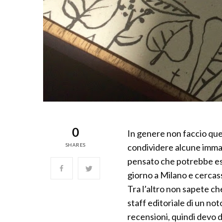
0
In genere non faccio ques
SHARES
condividere alcune immag
pensato che potrebbe ess
giorno a Milano e cercas
Tra l’altro non sapete c
staff editoriale di un no
recensioni, quindi devo d