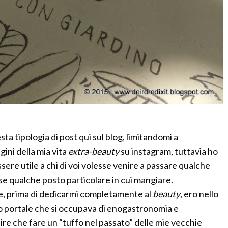
ta tipologia di post qui sul blog, limitandomi a
ini della mia vita
extra-beauty
su instagram, tuttavia ho
ere utile a chi di voi volesse venire a passare qualche
se qualche posto particolare in cui mangiare.
he, prima di dedicarmi completamente al
beauty
, ero nello
to portale che si occupava di enogastronomia e
ire che fare un “tuffo nel passato” delle mie vecchie