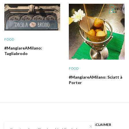
FOOD
#MangiareAMilano:
Tagliabrodo
FOOD
#MangiareAMilano: Sciatt à
Porter
CHI SONO
GUEST BLOGGER
DISCLAIMER