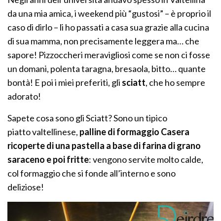
da una mia amica, i weekend più “gustosi” – è proprio il
caso di dirlo – li ho passati a casa sua grazie alla cucina
di sua mamma, non precisamente leggera ma… che
sapore! Pizzoccheri meravigliosi come se non ci fosse
un domani, polenta taragna, bresaola, bitto… quante
bontà! E poi i miei preferiti, gli
sciatt
, che ho sempre
adorato!
Sapete cosa sono gli Sciatt? Sono un tipico
piatto valtellinese,
palline di formaggio Casera
ricoperte di una pastella a base di farina di grano
saraceno e poi fritte
: vengono servite molto calde,
col formaggio che si fonde all’interno e sono
deliziose!