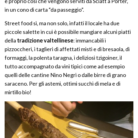
è proprio così che vengono serviti da Sciatt à Porter,
in un cono di carta “da passeggio”.
Street food sì, ma non solo, infatti il locale ha due
piccole salette in cui è possibile mangiare alcuni piatti
della
tradizione valtellinese
: immancabili i
pizzoccheri, i taglieri di affettati misti e di bresaola, di
formaggi, la polenta taragna, i deliziosi tzigoiner, il
tutto accompagnato da vini tipici come ad esempio
quelli delle cantine Nino Negri o dalle birre di grano
saraceno. Per gli astemi, ottimi succhi di mela e di
mirtillo bio!