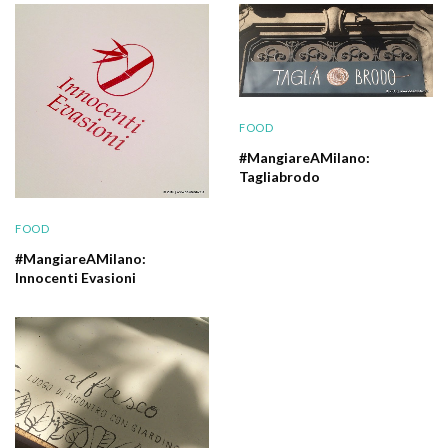
FOOD
#MangiareAMilano:
Tagliabrodo
FOOD
#MangiareAMilano:
Innocenti Evasioni