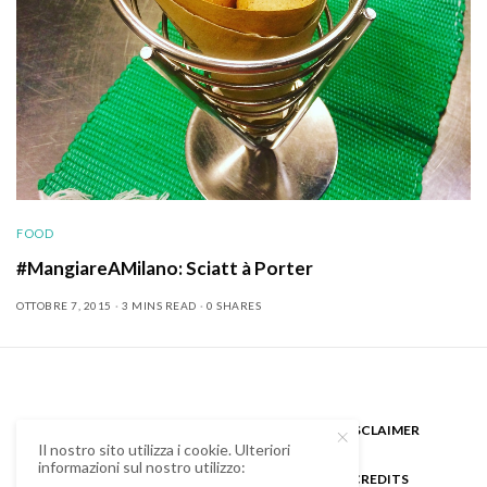
FOOD
#MangiareAMilano: Sciatt à Porter
OTTOBRE 7, 2015
3 MINS READ
0 SHARES
CHI SONO
GUEST BLOGGER
DISCLAIMER
Il nostro sito utilizza i cookie. Ulteriori
informazioni sul nostro utilizzo:
COOKIE POLICY E PRIVACY
CREDITS