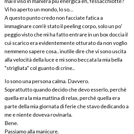
mai il viso in maniera più energica eh, fessacchiotte?
Vi ho aperto un mondo, lo so…
A questo punto credo non facciate fatica a
immaginare com’è stato il peeling corpo, solo un po’
peggio visto che mi ha fatto entrare in un box doccia il
cui scarico era evidentemente otturato da non voglio
nemmeno sapere cosa.. inutile dire che vi sono uscita
alla velocità della luce e mi sono beccata la mia bella
“strigliata” col guanto di crine..
Io sono una persona calma. Davvero.
Soprattutto quando decido che devo esserlo, perchè
quella era la mia mattina di relax, perchè quella era
parte della mia giornata di ferie che stavo dedicando a
me e niente doveva rovinarla.
Bene.
Passiamo alla manicure.