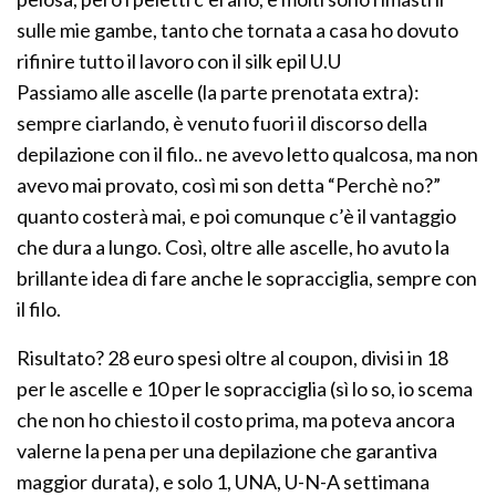
sulle mie gambe, tanto che tornata a casa ho dovuto
rifinire tutto il lavoro con il silk epil U.U
Passiamo alle ascelle (la parte prenotata extra):
sempre ciarlando, è venuto fuori il discorso della
depilazione con il filo.. ne avevo letto qualcosa, ma non
avevo mai provato, così mi son detta “Perchè no?”
quanto costerà mai, e poi comunque c’è il vantaggio
che dura a lungo. Così, oltre alle ascelle, ho avuto la
brillante idea di fare anche le sopracciglia, sempre con
il filo.
Risultato? 28 euro spesi oltre al coupon, divisi in 18
per le ascelle e 10 per le sopracciglia (sì lo so, io scema
che non ho chiesto il costo prima, ma poteva ancora
valerne la pena per una depilazione che garantiva
maggior durata), e solo 1, UNA, U-N-A settimana