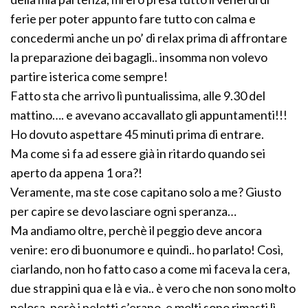
ferie per poter appunto fare tutto con calma e
concedermi anche un po’ di relax prima di affrontare
la preparazione dei bagagli.. insomma non volevo
partire isterica come sempre!
Fatto sta che arrivo lì puntualissima, alle 9.30 del
mattino…. e avevano accavallato gli appuntamenti!!!
Ho dovuto aspettare 45 minuti prima di entrare.
Ma come si fa ad essere già in ritardo quando sei
aperto da appena 1 ora?!
Veramente, ma ste cose capitano solo a me? Giusto
per capire se devo lasciare ogni speranza…
Ma andiamo oltre, perchè il peggio deve ancora
venire: ero di buonumore e quindi.. ho parlato! Così,
ciarlando, non ho fatto caso a come mi faceva la cera,
due strappini qua e là e via.. è vero che non sono molto
pelosa, però i peletti c’erano, e molti sono rimasti lì