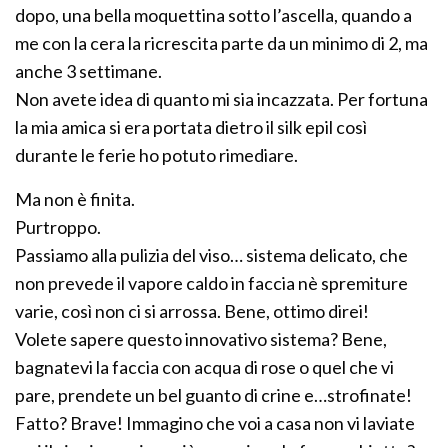
dopo, una bella moquettina sotto l’ascella, quando a
me con la cera la ricrescita parte da un minimo di 2, ma
anche 3 settimane.
Non avete idea di quanto mi sia incazzata. Per fortuna
la mia amica si era portata dietro il silk epil così
durante le ferie ho potuto rimediare.
Ma non è finita.
Purtroppo.
Passiamo alla pulizia del viso… sistema delicato, che
non prevede il vapore caldo in faccia nè spremiture
varie, così non ci si arrossa. Bene, ottimo direi!
Volete sapere questo innovativo sistema? Bene,
bagnatevi la faccia con acqua di rose o quel che vi
pare, prendete un bel guanto di crine e…strofinate!
Fatto? Brave! Immagino che voi a casa non vi laviate