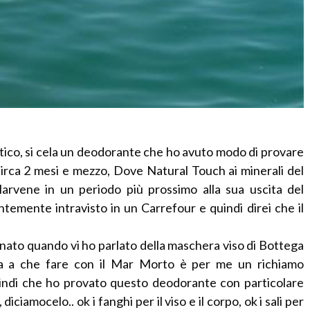
ptico, si cela un deodorante che ho avuto modo di provare
ca 2 mesi e mezzo, Dove Natural Touch ai minerali del
arvene in un periodo più prossimo alla sua uscita del
temente intravisto in un Carrefour e quindi direi che il
nato quando vi ho parlato della maschera viso di Bottega
ha a che fare con il Mar Morto è per me un richiamo
 quindi che ho provato questo deodorante con particolare
iciamocelo.. ok i fanghi per il viso e il corpo, ok i sali per