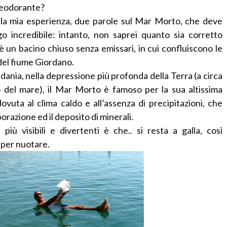
 deodorante?
lla mia esperienza, due parole sul Mar Morto, che deve
 incredibile: intanto, non saprei quanto sia corretto
 è un bacino chiuso senza emissari, in cui confluiscono le
 del fiume Giordano.
rdania, nella depressione più profonda della Terra (a circa
lo del mare), il Mar Morto è famoso per la sua altissima
ovuta al clima caldo e all’assenza di precipitazioni, che
orazione ed il deposito di minerali.
iù visibili e divertenti è che.. si resta a galla, così
per nuotare.