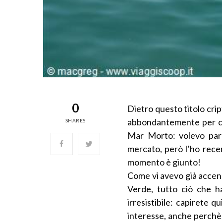
0
Dietro questo titolo cri
abbondantemente per cir
SHARES
Mar Morto: volevo parl
mercato, però l’ho recen
momento è giunto!
Come vi avevo già accen
Verde, tutto ciò che 
irresistibile: capirete
interesse, anche perchè, d