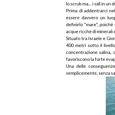
lo scrub ma… i sali in un
Prima di addentrarci ne
essere davvero un luogo
definirlo “mare”, poichè
acque ricche di minerali
Situato tra Israele e Gio
400 metri sotto il livel
concentrazione salina, d
favoriscono la forte evap
Una delle conseguenze p
semplicemente, senza sa