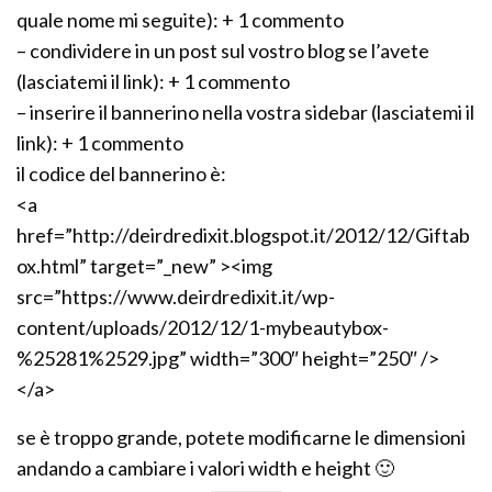
quale nome mi seguite): + 1 commento
– condividere in un post sul vostro blog se l’avete
(lasciatemi il link): + 1 commento
– inserire il bannerino nella vostra sidebar (lasciatemi il
link): + 1 commento
il codice del bannerino è:
<a
href=”http://deirdredixit.blogspot.it/2012/12/Giftab
ox.html” target=”_new” ><img
src=”https://www.deirdredixit.it/wp-
content/uploads/2012/12/1-mybeautybox-
%25281%2529.jpg” width=”300″ height=”250″ />
</a>
se è troppo grande, potete modificarne le dimensioni
andando a cambiare i valori width e height 🙂