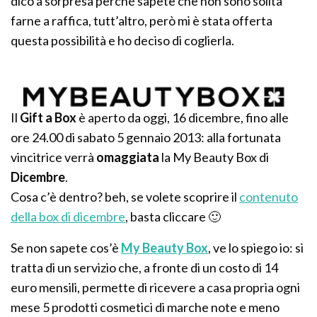
dico a sorpresa perché sapete che non sono solita
farne a raffica, tutt’altro, però mi è stata offerta
questa possibilità e ho deciso di coglierla.
Il
Gift a Box
è aperto da oggi, 16 dicembre, fino alle
ore 24.00 di sabato 5 gennaio 2013: alla fortunata
vincitrice verrà
omaggiata
la My Beauty Box di
Dicembre
.
Cosa c’è dentro? beh, se volete scoprire il
contenuto
della box di dicembre
, basta cliccare 🙂
Se non sapete cos’è
My Beauty Box
, ve lo spiego io: si
tratta di un servizio che, a fronte di un costo di 14
euro mensili, permette di ricevere a casa propria ogni
mese 5 prodotti cosmetici di marche note e meno