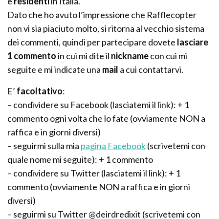
e
residenti
in Italia.
Dato che ho avuto l’impressione che Rafflecopter
non vi sia piaciuto molto, si ritorna al vecchio sistema
dei commenti, quindi per partecipare dovete
lasciare
1 commento
in cui mi dite il
nickname
con cui mi
seguite e mi indicate una
mail
a cui contattarvi.
E’
facoltativo
:
– condividere su Facebook (lasciatemi il link): + 1
commento ogni volta che lo fate (ovviamente NON a
raffica e in giorni diversi)
– seguirmi sulla mia
pagina Facebook
(scrivetemi con
quale nome mi seguite): + 1 commento
– condividere su Twitter (lasciatemi il link): + 1
commento (ovviamente NON a raffica e in giorni
diversi)
– seguirmi su Twitter @deirdredixit (scrivetemi con