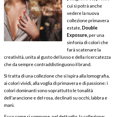
cui si potrà anche
vedere la nuova
collezione primavera
estate,
Double
Exposure,
per una
sinfonia di colori che
farà scatenare la
creatività, unita al gusto del lusso e della ricercatezza
che da sempre contraddistinguono il brand.
Si tratta di una collezione che si ispira alla lomografia,
ai colori vividi, alla voglia di primavera e di passione: i
colori dominanti sono soprattutto le tonalità
dell’arancione e del rosa, declinati su occhi, labbra e
mani.
Ecco come si compone, nel dettaglio, la collezione: