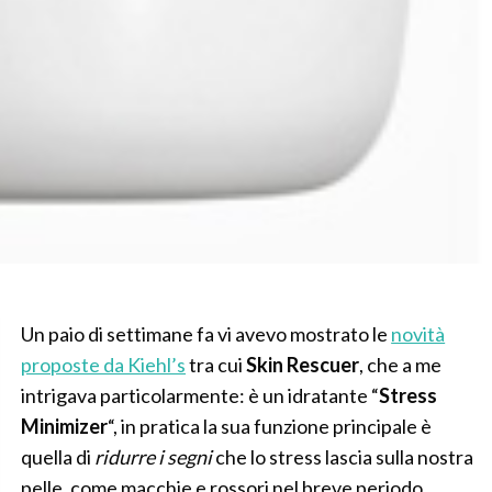
Un paio di settimane fa vi avevo mostrato le
novità
proposte da Kiehl’s
tra cui
Skin Rescuer
, che a me
intrigava particolarmente: è un idratante “
Stress
Minimizer
“, in pratica la sua funzione principale è
quella di
ridurre i segni
che lo stress lascia sulla nostra
pelle, come macchie e rossori nel breve periodo,