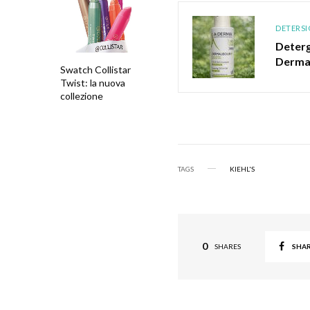
DETERSI
Deterg
Dermal
Swatch Collistar
Twist: la nuova
collezione
TAGS
KIEHL'S
0
SHA
SHARES