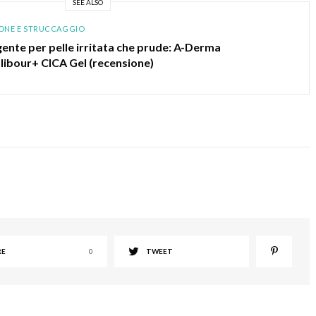
SEE ALSO
ONE E STRUCCAGGIO
ente per pelle irritata che prude: A-Derma
ibour+ CICA Gel (recensione)
RE
0
TWEET