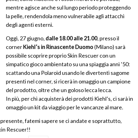
mentre agisce anche sul lungo periodo proteggendo
la pelle, rendendola meno vulnerabile agli attacchi
degli agenti esterni.
Oggi, 27 giugno,
dalle 18.00 alle 21.00
, presso il
corner
Kiehl’s in Rinascente Duomo
(Milano) sarà
possibile scoprire proprio Skin Rescuer con un
simpatico gioco ambientato su una spiaggia anni ’50:
scattando una Polaroid usando le divertenti sagome
presenti nel corner, si ricerà in omaggio un campione
del prodotto, oltre che un goloso lecca lecca.
In più, per chi acquisterà dei prodotti Kiehl’s, ci sarà in
omaggio un kit da viaggio per le vancanze al mare.
 presente, fatemi sapere se ci andate e soprattutto,
kin Rescuer!!