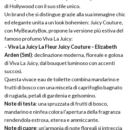
di Hollywood con il suo stile unico.
Un brand che si distingue grazie alla sua immagine chic
ed elegante unita a un look bohemien: Juicy Couture,
con MyBeautyBox, propone la versione più estiva del
famoso profumo Viva La Juicy:
–
Viva La Juicy La Fleur Juicy Couture – Elizabeth
Arden (5ml)
: declinazione moderna, floreale e golosa
di Viva La Juicy, dal bouquet luminoso con accenti
succosi.
Questa vivace eau de toilette combina mandarino e
frutti di bosco con una miscela di caprifoglio bagnato
di rugiada, petali di gardenia e gelsomino.
Note di testa
: una spruzzata di frutti di bosco,
mandarino e ninfea colora l’apertura della fragranza
rendendola estrosa, eterea e ammiccante.
Note di cuore
: un’armonia di note floreali si intreccia