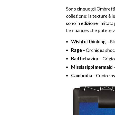
Sono cinque gli Ombretti
collezione: la texture è 
sono in edizione limitata
Le nuances che potete v
Wishful thinking
– Bl
Rage
– Orchidea shoc
Bad behavior
– Grigio
Mississippi mermaid
Cambodia
– Cuoio ro