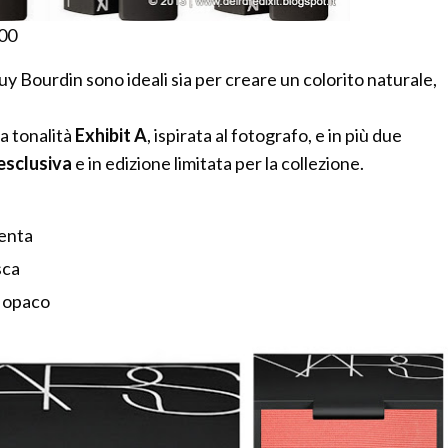
,00
Guy Bourdin sono ideali sia per creare un colorito naturale,
a tonalità
Exhibit A
, ispirata al fotografo, e in più due
esclusiva
e in edizione limitata per la collezione.
enta
sca
o opaco