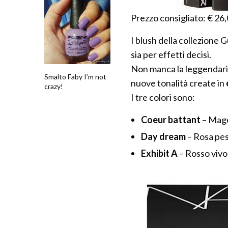
Prezzo consigliato: € 26
I blush della collezione 
sia per effetti decisi.
Non manca la leggendari
Smalto Faby I’m not
nuove tonalità create in
crazy!
I tre colori sono:
Coeur battant
– Mag
Day dream
– Rosa pe
Exhibit A
– Rosso viv