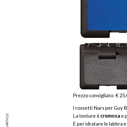
Prezzo consigliato: € 25
I rossetti Nars per Guy Bo
La texture è
cremosa
e 
E per idratare le labbra 