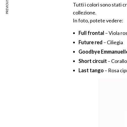
PREVIOUS ARTICLE
Tutti i colori sono stati c
collezione.
In foto, potete vedere:
Full frontal
– Viola ro
Future red
– Ciliegia
Goodbye Emmanuell
Short circuit
– Corallo
Last tango
– Rosa cip