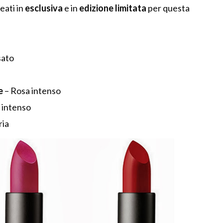
reati in
esclusiva
e in
edizione limitata
per questa
sato
e
– Rosa intenso
 intenso
ria