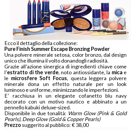
Ecco il dettaglio della collezione:
Pure Finish Summer Escape Bronzing Powder
Una polvere minerale setosa, color bronzo, dal design
unico che illumina il volto donandogli radiosità.
Grazie all’azione sinergica di ingredienti chiave come
l’
estratto di the verde
, noto antiossidante, la
mica
e
le
microsfere Soft Focus
, questa leggera polvere
minerale dona un effetto naturale per un look
luminoso e uniforme, minimizzando le imperfezioni.
E’ racchiusa in un elegante cofanetto blu navy
decorato con un motivo nautico e abbinato a un
pennello kabuki deluxe‐sized.
Disponibile in due tonalità:
Warm Glow (Pink & Gold
Pearls), Deep Glow (Gold & Copper Pearls)
Prezzo
suggerito al pubblico: € 38,00