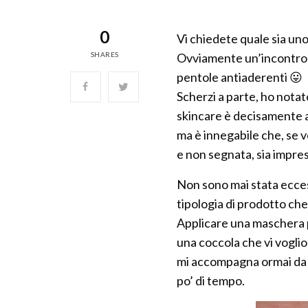
0
Vi chiedete quale sia uno
SHARES
Ovviamente un’incontrolla
pentole antiaderenti 😛
Scherzi a parte, ho notato
skincare è decisamente a
ma è innegabile che, se v
e non segnata, sia impres
Non sono mai stata ecce
tipologia di prodotto che
Applicare una maschera 
una coccola che vi voglio
mi accompagna ormai da u
po’ di tempo.