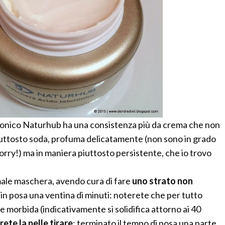
onico Naturhub ha una consistenza più da crema che non
iuttosto soda, profuma delicatamente (non sono in grado
sorry!) ma in maniera piuttosto persistente, che io trovo
ale maschera, avendo cura di fare
uno strato non
a in posa una ventina di minuti: noterete che per tutto
 morbida (indicativamente si solidifica attorno ai 40
rete la pelle tirare
; terminato il tempo di posa una parte