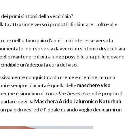
 dei primi sintomi della vecchiaia?
ta attrazione verso i prodotti di skincare… oltre alle
 che nell’ultimo paio d’anni il mio interesse verso la
umentato: non so se sia davvero un sintomo di vecchiaia
oglio mantenere il più a lungo possibile una pelle giovane
cindibile un’adeguata cura del viso.
ssivamente conquistata da creme e cremine, ma una
 mi è sempre piaciuta è quella delle
maschere viso
.
per me è sinonimo di
coccola
e
benessere
, ed è proprio di
 parlare oggi: la
Maschera Acido Jaluronico Naturhub
n paio di mesi ed è l’ideale quando voglio dedicarmi un