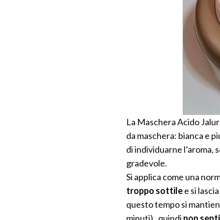
La Maschera Acido Jalur
da maschera: bianca e p
di individuarne l’aroma, 
gradevole.
Si applica come una norm
troppo sottile
e si lasci
questo tempo si mantiene
minuti) , quindi
non senti