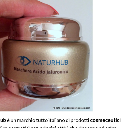
hub
è un marchio tutto italiano di prodotti
cosmeceutici
 dire cosmetici con principi attivi che riescono ad agire