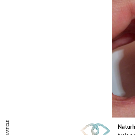
Natur
(vale a