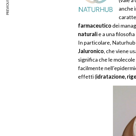
PREVIOUS ARTICLE
anche i
caratte
farmaceutico
dei manag
naturali
e a una filosofia
In particolare, Naturhub 
Jaluronico
, che viene u
significa che le molecole
facilmente nell’epidermi
effetti (
idratazione, ri