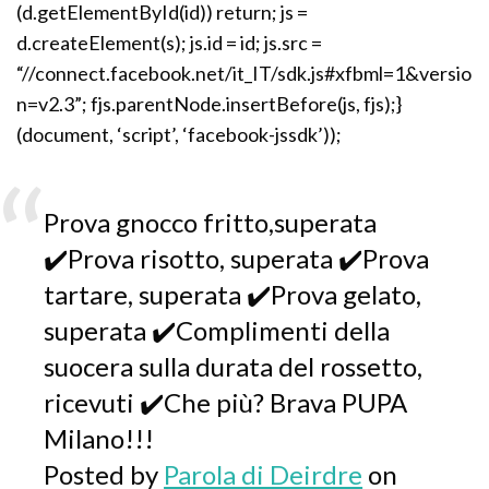
(d.getElementById(id)) return; js =
d.createElement(s); js.id = id; js.src =
“//connect.facebook.net/it_IT/sdk.js#xfbml=1&versio
n=v2.3”; fjs.parentNode.insertBefore(js, fjs);}
(document, ‘script’, ‘facebook-jssdk’));
Prova gnocco fritto,superata
✔️Prova risotto, superata ✔️Prova
tartare, superata ✔️Prova gelato,
superata ✔️Complimenti della
suocera sulla durata del rossetto,
ricevuti ✔️Che più? Brava PUPA
Milano!!!
Posted by
Parola di Deirdre
on