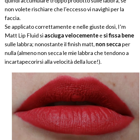
quindi accumulare troppo prodotto sulle labbra, se
non volete rischiare che l’eccesso vi navighi per la
faccia.
Se applicato correttamente e nelle giuste dosi, I’m
Matt Lip Fluid si
asciuga velocemente
e
si fissa
bene
sulle labbra; nonostante il finish matt,
non secca
per
nulla (almeno non secca le mie labbra che tendono a
incartapecorirsi alla velocità della luce!).