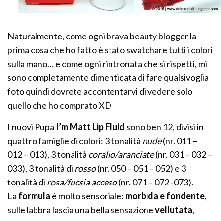
Naturalmente, come ogni brava beauty blogger la
prima cosa che ho fatto è stato swatchare tutti i colori
sulla mano… e come ogni rintronata che si rispetti, mi
sono completamente dimenticata di fare qualsivoglia
foto quindi dovrete accontentarvi di vedere solo
quello che ho comprato XD
I nuovi Pupa
I’m Matt Lip Fluid
sono ben 12, divisi in
quattro famiglie di colori: 3 tonalità
nude
(nr. 011 –
012 – 013), 3 tonalità
corallo/aranciate
(nr. 031 – 032 –
033), 3 tonalità di
rosso
(nr. 050 – 051 – 052) e 3
tonalità di
rosa/fucsia acceso
(nr. 071 – 072 -073).
La
formula
è molto sensoriale:
morbida e fondente
,
sulle labbra lascia una bella sensazione
vellutata
,