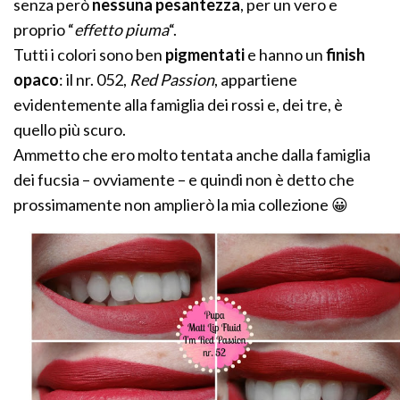
senza però
nessuna pesantezza
, per un vero e
proprio “
effetto piuma
“.
Tutti i colori sono ben
pigmentati
e hanno un
finish
opaco
: il nr. 052,
Red Passion
, appartiene
evidentemente alla famiglia dei rossi e, dei tre, è
quello più scuro.
Ammetto che ero molto tentata anche dalla famiglia
dei fucsia – ovviamente – e quindi non è detto che
prossimamente non amplierò la mia collezione 😀