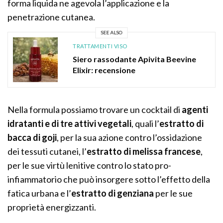
forma liquida ne agevola l’applicazione e la
penetrazione cutanea.
SEE ALSO
TRATTAMENTI VISO
Siero rassodante Apivita Beevine
Elixir: recensione
Nella formula possiamo trovare un cocktail di
agenti
idratanti e di tre attivi vegetali
, quali l’
estratto di
bacca di goji
, per la sua azione contro l’ossidazione
dei tessuti cutanei, l’
estratto di melissa francese
,
per le sue virtù lenitive contro lo stato pro-
infiammatorio che può insorgere sotto l’effetto della
fatica urbana e l’
estratto di genziana
per le sue
proprietà energizzanti.