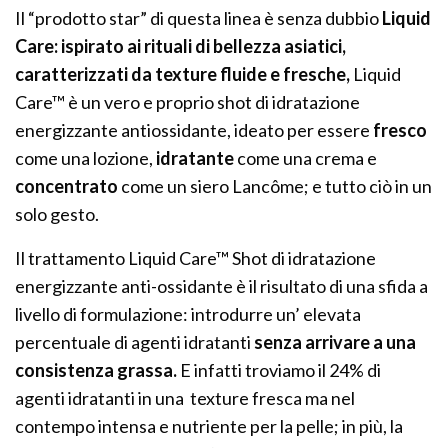
Il “prodotto star” di questa linea è senza dubbio
Liquid
Care: ispirato ai rituali di bellezza asiatici,
caratterizzati da texture fluide e fresche,
Liquid
Care™ è un vero e proprio shot di idratazione
energizzante antiossidante, ideato per essere
fresco
come una lozione,
idratante
come una crema e
concentrato
come un siero Lancôme; e tutto ciò in un
solo gesto.
Il trattamento Liquid Care™ Shot di idratazione
energizzante anti-ossidante è il risultato di una sfida a
livello di formulazione: introdurre un’ elevata
percentuale di agenti idratanti
senza arrivare a una
consistenza grassa.
E infatti troviamo il 24% di
agenti idratanti in una texture fresca ma nel
contempo intensa e nutriente per la pelle; in più, la