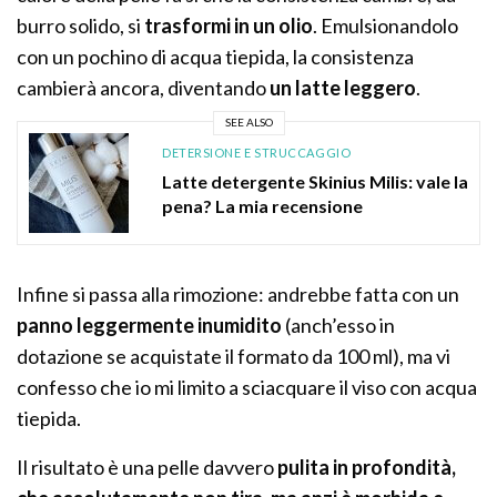
burro solido, si
trasformi in un olio
. Emulsionandolo
con un pochino di acqua tiepida, la consistenza
cambierà ancora, diventando
un latte leggero
.
SEE ALSO
DETERSIONE E STRUCCAGGIO
Latte detergente Skinius Milis: vale la
pena? La mia recensione
Infine si passa alla rimozione: andrebbe fatta con un
panno leggermente inumidito
(anch’esso in
dotazione se acquistate il formato da 100 ml), ma vi
confesso che io mi limito a sciacquare il viso con acqua
tiepida.
Il risultato è una pelle davvero
pulita in profondità,