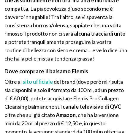
che assolutamente non tira, ma anzi è morbida e
compatta
. La piacevolezza d’uso secondo me è
davvero innegabile! Tra l’altro, se vi spaventa la
consistenza burrosa/oleosa, sappiate che una volta
rimosso il prodotto non ci sarà
alcuna traccia di unto
e potrete tranquillamente proseguire la vostra
routine di bellezza con siero e crema… e ve lo dice una
che ha la pelle mista a tendenza grassa!
Dove comprare il balsamo Elemis
Oltre al
sito ufficiale
del brand (dove però mi risulta
sia disponibile solo il formato da 100 ml, ad un prezzo
di € 60,00), potete acquistare Elemis Pro Collagen
Cleansing balm anche sul
canale televisivo di QVC
oltre che sul già citato
Amazon
, che ha la versione
mini da 20 ml al prezzo di € 12,50 e, in questo
momento, la versione standard da 100 ml in offerta a