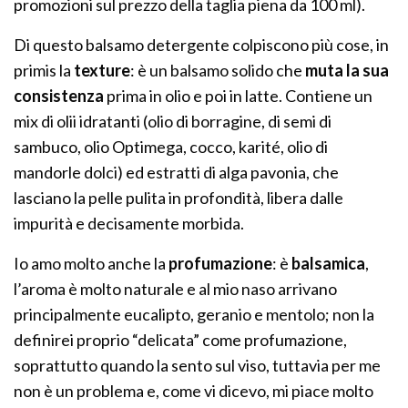
promozioni sul prezzo della taglia piena da 100 ml).
Di questo balsamo detergente colpiscono più cose, in
primis la
texture
: è un balsamo solido che
muta la sua
consistenza
prima in olio e poi in latte. Contiene un
mix di olii idratanti (olio di borragine, di semi di
sambuco, olio Optimega, cocco, karité, olio di
mandorle dolci) ed estratti di alga pavonia, che
lasciano la pelle pulita in profondità, libera dalle
impurità e decisamente morbida.
Io amo molto anche la
profumazione
: è
balsamica
,
l’aroma è molto naturale e al mio naso arrivano
principalmente eucalipto, geranio e mentolo; non la
definirei proprio “delicata” come profumazione,
soprattutto quando la sento sul viso, tuttavia per me
non è un problema e, come vi dicevo, mi piace molto