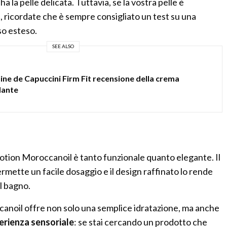
ha la pelle delicata. Tuttavia, se la vostra pelle è
, ricordate che è sempre consigliato un test su una
so esteso.
SEE ALSO
ne de Capuccini Firm Fit recensione della crema
dante
Lotion Moroccanoil è tanto funzionale quanto elegante. Il
mette un facile dosaggio e il design raffinato lo rende
l bagno.
anoil offre non solo una semplice idratazione, ma anche
erienza sensoriale
: se stai cercando un prodotto che