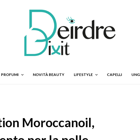
PROFUMI
NOVITÀ BEAUTY
LIFESTYLE
CAPELLI
UNG
ion Moroccanoil,
ento per la pelle