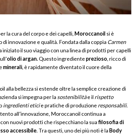
r la cura del corpo e dei capelli,
Moroccanoil
si è
di innovazione e qualità. Fondata dalla coppia
Carmen
a iniziato il suo viaggio con una linea di prodotti per capelli
ull’
olio di argan.
Questo ingrediente
prezioso
, ricco di
e
minerali
, è rapidamente diventato il cuore della
l alla bellezza si estende oltre la semplice creazione di
L’azienda si impegna per la
sostenibilità
e il
rispetto
do
ingredienti etici
e pratiche di produzione
responsabili
.
tento all’innovazione, Moroccanoil continua a
con nuovi prodotti che rispecchiano la sua
filosofia di
usso accessibile
. Tra questi, uno dei più noti è la
Body