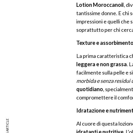
Lotion Moroccanoil
, d
tantissime donne. E chi s
impressioni e quelli che 
soprattutto per chi cerc
Texture e assorbiment
La prima caratteristica c
leggera e non grassa
. 
facilmente sulla pelle e s
morbida e senza residui 
quotidiano
, specialmen
compromettere il comfor
Idratazione e nutrimento
Al cuore di questa lozione
idratanti e nutritive
. L’