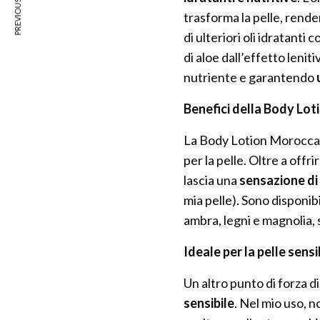
PREVIOUS ARTICLE
trasforma la pelle, rend
di ulteriori oli idratanti
di aloe dall’effetto lenit
nutriente e garantendo
Benefici della Body Lo
La Body Lotion Moroccano
per la pelle. Oltre a offri
lascia una
sensazione di 
mia pelle). Sono disponibi
ambra, legni e magnolia, 
Ideale per la pelle sensi
Un altro punto di forza d
sensibile
. Nel mio uso, n