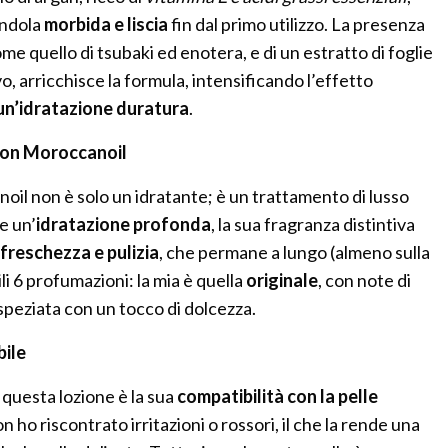
endola
morbida e liscia
fin dal primo utilizzo. La presenza
 come quello di tsubaki ed enotera, e di un estratto di foglie
ivo, arricchisce la formula, intensificando l’effetto
un’idratazione duratura
.
tion Moroccanoil
il non è solo un idratante; è un trattamento di lusso
re un’
idratazione profonda
, la sua fragranza distintiva
freschezza e pulizia
, che permane a lungo (almeno sulla
li 6 profumazioni: la mia è quella
originale
, con note di
speziata con un tocco di dolcezza.
bile
i questa lozione è la sua
compatibilità con la pelle
on ho riscontrato irritazioni o rossori, il che la rende una