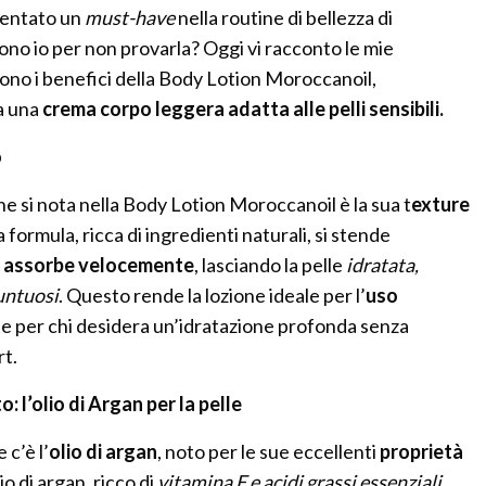
iventato un
must-have
nella routine di bellezza di
ono io per non provarla? Oggi vi racconto le mie
sono i benefici della Body Lotion Moroccanoil,
a una
crema corpo leggera adatta alle pelli sensibili.
o
he si nota nella Body Lotion Moroccanoil è la sua t
exture
La formula, ricca di ingredienti naturali, si stende
i
assorbe velocemente
, lasciando la pelle
idratata,
untuosi
. Questo rende la lozione ideale per l’
uso
te per chi desidera un’idratazione profonda senza
t.
: l’olio di Argan per la pelle
 c’è l’
olio di argan
, noto per le sue eccellenti
proprietà
olio di argan, ricco di
vitamina E e acidi grassi essenziali
,