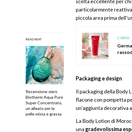
scelta eccellente per chi 
particolarmente reattiva
piccola area prima dell’u
CORPO
READ NEXT
Germai
rasso
Packaging e design
Il packaging della Body 
Recensione siero
Biotherm Aqua Pure
flacone con pompetta per
Super Concentrato,
un’aggiunta decorativa a
un alleato per la
pelle mista e grassa
La Body Lotion di Morocc
una
gradevolissima esp