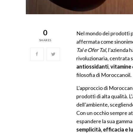
0
Nel mondo dei prodotti pe
SHARES
affermata come sinonimo 
Tal e Ofer Tal
, l’azienda h
rivoluzionaria, centrata s
antiossidanti
,
vitamine
filosofia di Moroccanoil.
L’approccio di Moroccanoi
prodotti di alta qualità. 
dell’ambiente, sceglien
Con un occhio sempre at
espandere la sua gamma 
semplicità, efficacia e l