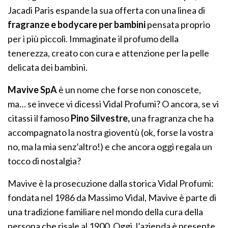
Jacadi Paris espande la sua offerta con una linea di
fragranze e bodycare per bambini
pensata proprio
per i più piccoli. Immaginate il profumo della
tenerezza, creato con cura e attenzione per la pelle
delicata dei bambini.
Mavive SpA
è un nome che forse non conoscete,
ma… se invece vi dicessi Vidal Profumi? O ancora, se vi
citassi il famoso
Pino Silvestre,
una fragranza che ha
accompagnato la nostra gioventù (ok, forse la vostra
no, ma la mia senz’altro!) e che ancora oggi regala un
tocco di nostalgia?
Mavive è la prosecuzione dalla storica Vidal Profumi:
fondata nel 1986 da Massimo Vidal, Mavive è parte di
una tradizione familiare nel mondo della cura della
persona che risale al 1900. Oggi, l’azienda è presente