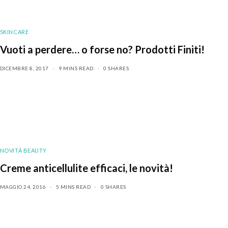
SKINCARE
Vuoti a perdere… o forse no? Prodotti Finiti!
DICEMBRE 8, 2017
9 MINS READ
0 SHARES
NOVITÀ BEAUTY
Creme anticellulite efficaci, le novità!
MAGGIO 24, 2016
5 MINS READ
0 SHARES