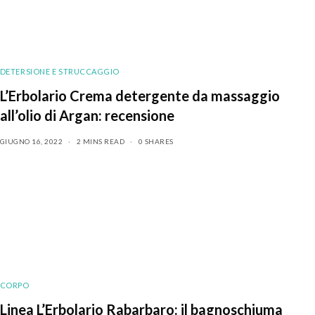
DETERSIONE E STRUCCAGGIO
L’Erbolario Crema detergente da massaggio
all’olio di Argan: recensione
GIUGNO 16, 2022
2 MINS READ
0 SHARES
CORPO
Linea L’Erbolario Rabarbaro: il bagnoschiuma