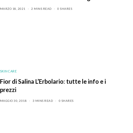
MARZO 18, 2021
2 MINS READ
0 SHARES
SKINCARE
Fior di Salina L’Erbolario: tutte le info e i
prezzi
MAGGIO 30, 2018
3 MINS READ
0 SHARES