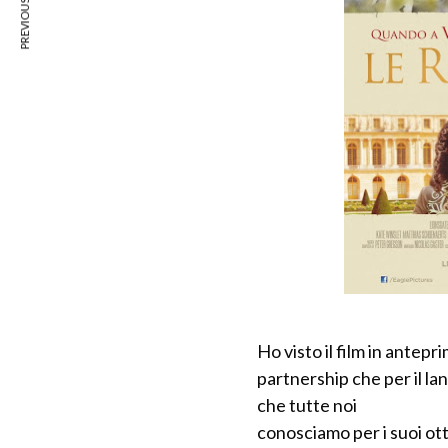
PREVIOUS ARTICLE
Ho visto il film in antepri
partnership che per il lan
che tutte noi
conosciamo per i suoi ott