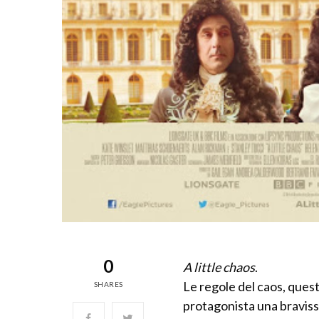
0
A little chaos
.
Le regole del caos, questo
SHARES
protagonista una bravis