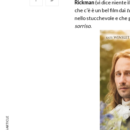
Rickman
(vi dice niente 
che c’è è un bel film dai
t
nello stucchevole e che g
sorriso
.