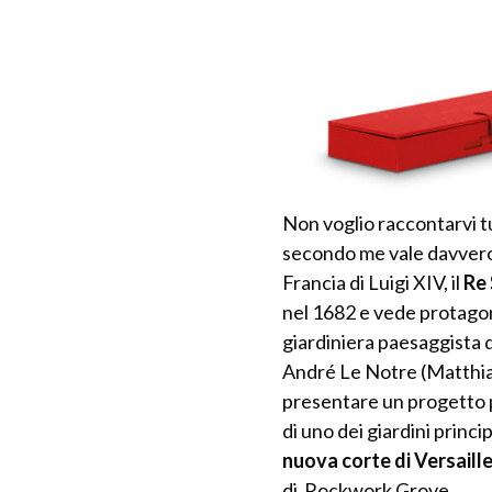
Non voglio raccontarvi tu
secondo me vale davvero 
Francia di Luigi XIV, il
Re 
nel 1682 e vede protagon
giardiniera paesaggista d
André Le Notre (Matthias
presentare un progetto p
di uno dei giardini princip
nuova corte di Versaill
di Rockwork Grove.