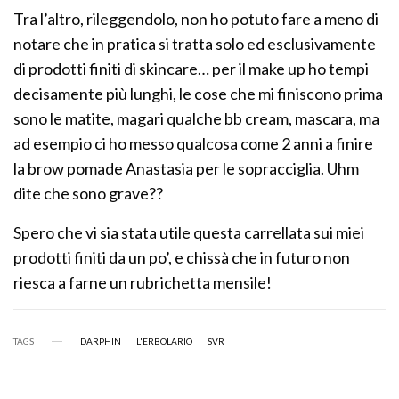
Tra l’altro, rileggendolo, non ho potuto fare a meno di
notare che in pratica si tratta solo ed esclusivamente
di prodotti finiti di skincare… per il make up ho tempi
decisamente più lunghi, le cose che mi finiscono prima
sono le matite, magari qualche bb cream, mascara, ma
ad esempio ci ho messo qualcosa come 2 anni a finire
la brow pomade Anastasia per le sopracciglia. Uhm
dite che sono grave??
Spero che vi sia stata utile questa carrellata sui miei
prodotti finiti da un po’, e chissà che in futuro non
riesca a farne un rubrichetta mensile!
TAGS
DARPHIN
L'ERBOLARIO
SVR