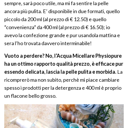
sempre, sarà poco utile, ma mi fa sentire la pelle
ancora più pulita. E’ disponibile in due formati, quello
piccolo da 200 ml (al prezzo di € 12.50) e quello
“convenienza” da 400 ml (al prezzo di € 16.50); io
avevo la confezione grande e pur usandola mattina e
sera l’ho trovata davvero interminabile!
Vuoto a perdere? No, l’Acqua Micellare Physiopure
ha un ottimo rapporto qualità prezzo, è efficace pur
essendo delicata, lascia la pelle pulita e morbida.
La
ricomprerò ma non subito, perchè mi piace cambiare
spesso i prodotti per la detergenza e 400 ml è proprio
un flacone bello grosso.