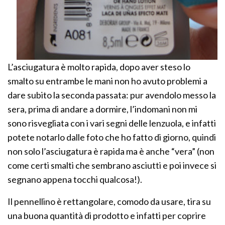
L’asciugatura è molto rapida, dopo aver steso lo
smalto su entrambe le mani non ho avuto problemi a
dare subito la seconda passata: pur avendolo messo la
sera, prima di andare a dormire, l’indomani non mi
sono risvegliata con i vari segni delle lenzuola, e infatti
potete notarlo dalle foto che ho fatto di giorno, quindi
non solo l’asciugatura è rapida ma è anche “vera” (non
come certi smalti che sembrano asciutti e poi invece si
segnano appena tocchi qualcosa!).
Il pennellino è rettangolare, comodo da usare, tira su
una buona quantità di prodotto e infatti per coprire