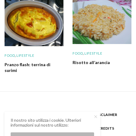
FOOD
,
LIFESTYLE
FOOD
,
LIFESTYLE
Risotto all’arancia
Pranzo flash: terrina di
surimi
CHI SONO
GUEST BLOGGER
DISCLAIMER
Il nostro sito utilizza i cookie. Ulteriori
informazioni sul nostro utilizzo:
COOKIE POLICY E PRIVACY
CREDITS