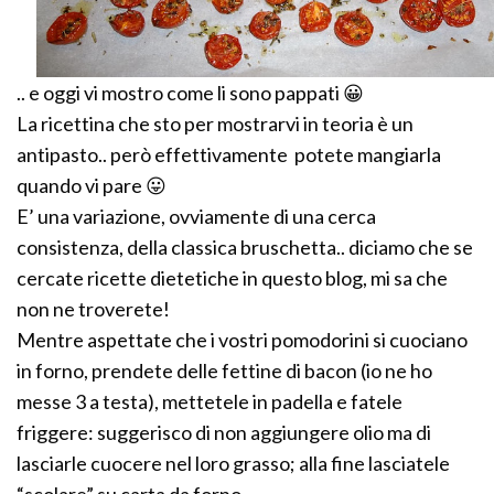
.. e oggi vi mostro come li sono pappati 😀
La ricettina che sto per mostrarvi in teoria è un
antipasto.. però effettivamente potete mangiarla
quando vi pare 😛
E’ una variazione, ovviamente di una cerca
consistenza, della classica bruschetta.. diciamo che se
cercate ricette dietetiche in questo blog, mi sa che
non ne troverete!
Mentre aspettate che i vostri pomodorini si cuociano
in forno, prendete delle fettine di bacon (io ne ho
messe 3 a testa), mettetele in padella e fatele
friggere: suggerisco di non aggiungere olio ma di
lasciarle cuocere nel loro grasso; alla fine lasciatele