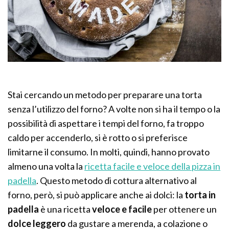
Stai cercando un metodo per preparare una torta
senza l’utilizzo del forno? A volte non si ha il tempo o la
possibilità di aspettare i tempi del forno, fa troppo
caldo per accenderlo, si è rotto o si preferisce
limitarne il consumo. In molti, quindi, hanno provato
almeno una volta la
ricetta facile e veloce della pizza in
padella
. Questo metodo di cottura alternativo al
forno, però, si può applicare anche ai dolci: la
torta in
padella
è una ricetta
veloce e facile
per ottenere un
dolce leggero
da gustare a merenda, a colazione o