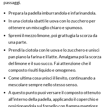
passaggi.
Prepara la padella imburrandola e infarinandola.
In una ciotola sbatti le uova con lo zucchero per
ottenere un miscuglio chiaro e spumoso.
Spremi il mezzo limone, poi grattugia la scorza da
una parte.
Prendi la ciotola con le uova e lo zucchero e unisci
pan piano la farina e il latte. Amalgama poi la scorza
del limone e il suo succo. Fai attenzione che il
composto risulti liquido e omogeneo.
Come ultima cosa unisci il lievito, continuando a
mescolare sempre nello stesso senso.
A questo punto puoi versare il composto ottenuto
all’interno della padella, applicando il coperchio e
posizionandola sul fornello con fiamma maggiore.