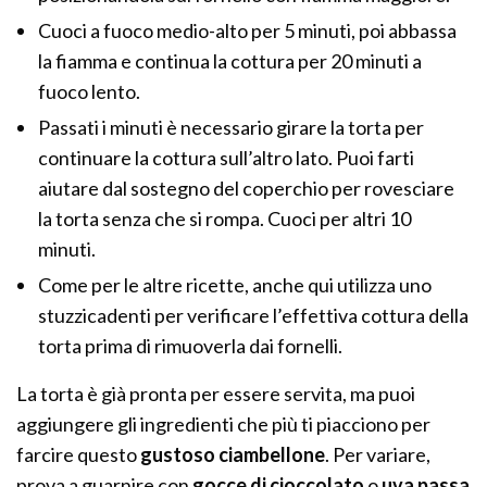
Cuoci a fuoco medio-alto per 5 minuti, poi abbassa
la fiamma e continua la cottura per 20 minuti a
fuoco lento.
Passati i minuti è necessario girare la torta per
continuare la cottura sull’altro lato. Puoi farti
aiutare dal sostegno del coperchio per rovesciare
la torta senza che si rompa. Cuoci per altri 10
minuti.
Come per le altre ricette, anche qui utilizza uno
stuzzicadenti per verificare l’effettiva cottura della
torta prima di rimuoverla dai fornelli.
La torta è già pronta per essere servita, ma puoi
aggiungere gli ingredienti che più ti piacciono per
farcire questo
gustoso ciambellone
. Per variare,
prova a guarnire con
gocce di cioccolato
o
uva passa