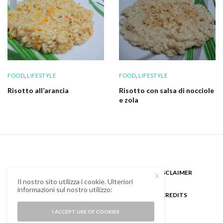
FOOD
,
LIFESTYLE
FOOD
,
LIFESTYLE
Risotto all’arancia
Risotto con salsa di nocciole
e zola
CHI SONO
GUEST BLOGGER
DISCLAIMER
Il nostro sito utilizza i cookie. Ulteriori
informazioni sul nostro utilizzo:
COOKIE POLICY E PRIVACY
CREDITS
I ACCEPT USE OF COOKIES