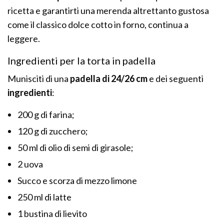
ricetta e garantirti una merenda altrettanto gustosa
come il classico dolce cotto in forno, continua a
leggere.
Ingredienti per la torta in padella
Munisciti di una
padella di 24/26 cm
e dei seguenti
ingredienti
:
200 g di farina;
120 g di zucchero;
50 ml di olio di semi di girasole;
2 uova
Succo e scorza di mezzo limone
250 ml di latte
1 bustina di lievito