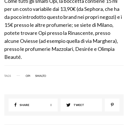
Come tutti gli smalti Opi, la boccetta contiene 15 ml
per un costo variabile dai 13,90€ (da Sephora, che ha
da poco introdotto questo brand nei propri negozi) e i
15€ presso le altre profumerie; se siete di Milano,
potete trovare Opi presso la Rinascente, presso
alcune Oviesse (ad esempio quella di via Marghera),
presso le profumerie Mazzolari, Desirée e Olimpia
Beauté.
TAGS
OPI
SMALTO
SHARE
0
TWEET