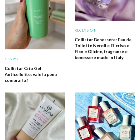
RECENSIONI
Collistar Benessere: Eau de
Toilette Neroli e Elicriso e
Fico e Glicine, fragranze e
benessere made in Italy
CORPO
Collistar Crio Gel
Anticellulite: vale la pena
comprarlo?