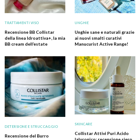
TRATTAMENTI VISO
UNGHIE
Recensione BB Collistar
Unghie sane e naturali grazie
della linea Idroattiva+, la mia
ai nuovi smalti curativi
BB cream dell’estate
Manucurist Active Range!
SKINCARE
DETERSIONE E STRUCCAGGIO
Collistar Attivi Puri Acido
Recensione del Burro
Ialuronico: recensione siero