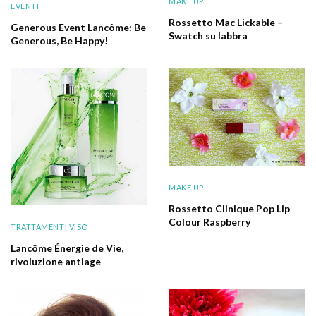
MAKE UP
EVENTI
Rossetto Mac Lickable –
Generous Event Lancôme: Be
Swatch su labbra
Generous, Be Happy!
MAKE UP
Rossetto Clinique Pop Lip
Colour Raspberry
TRATTAMENTI VISO
Lancôme Énergie de Vie,
rivoluzione antiage