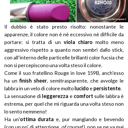
Il dubbio è stato presto risolto: nonostante le
apparenze, il colore non è nè eccessivo nè difficile da
portare: si tratta di un
viola chiaro
molto meno
aggressivo rispetto a quanto non sembri dallo stick,
con all’interno delle particelle brillanti color fucsia che
non si percepiscono una volta steso il colore.
Come il suo fratellino Rouge in love 159B, anch’esso
ha un
finish sheer
, semitrasparente, che avvolge le
labbra in un velo di colore molto
lucido
e
persistente
.
La sensazione di
leggerezza
e
comfort
sulle labbra è
estrema, per quel che mi riguarda una volta steso non
lo sento nemmeno!
Ha un’
ottima durata
e, pur mangiando e bevendo
(con un po’ di attenzione,
of course
!), non se ne va mai