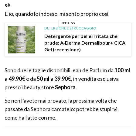
sè
.
E io, quando lo indosso, mi sento proprio così.
SEE ALSO
DETERSIONE E STRUCCAGGIO
Detergente per pelle irritata che
prude: A-Derma Dermalibour+ CICA
Gel (recensione)
Sono due le taglie disponibili, eau de Parfum da
100 ml
a 49,90€
e da
50 ml a 39,90€
, in vendita esclusiva
presso i beauty store
Sephora
.
Se non l’avete mai provato, la prossima volta che
passate da Sephora carcatelo: potrebbe stupirvi,
come ha fatto con me.