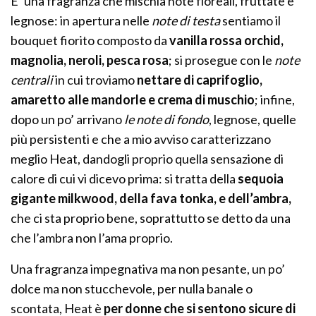
E’ una fragranza che mischia note floreali, fruttate e
legnose: in apertura nelle
note di testa
sentiamo il
bouquet fiorito composto da
vanilla rossa orchid,
magnolia, neroli, pesca rosa
; si prosegue con le
note
centrali
in cui troviamo
nettare di caprifoglio,
amaretto alle mandorle e crema di muschio
; infine,
dopo un po’ arrivano
le note di fondo
, legnose, quelle
più persistenti e che a mio avviso caratterizzano
meglio Heat, dandogli proprio quella sensazione di
calore di cui vi dicevo prima: si tratta della
sequoia
gigante milkwood, della fava tonka, e dell’ambra,
che ci sta proprio bene, soprattutto se detto da una
che l’ambra non l’ama proprio.
Una fragranza impegnativa ma non pesante, un po’
dolce ma non stucchevole, per nulla banale o
scontata, Heat è
per donne che si sentono sicure di