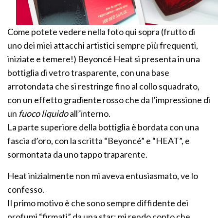
Come potete vedere nella foto qui sopra (frutto di
uno dei miei attacchi artistici sempre più frequenti,
iniziate e temere!) Beyoncé Heat si presenta in una
bottiglia di vetro trasparente, con una base
arrotondata che si restringe fino al collo squadrato,
con un effetto gradiente rosso che da l’impressione di
un
fuoco liquido
all’interno.
La parte superiore della bottiglia è bordata con una
fascia d’oro, con la scritta “Beyoncé” e “HEAT”, e
sormontata da uno tappo traparente.
Heat inizialmente non mi aveva entusiasmato, ve lo
confesso.
Il primo motivo è che sono sempre diffidente dei
profumi “firmati” da una star: mi rendo conto che